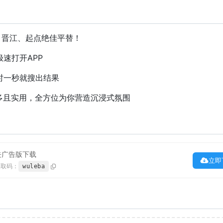
费，晋江、起点绝佳平替！
极速打开APP
省时一秒就搜出结果
能多且实用，全方位为你营造沉浸式氛围
 去广告版下载
立即
提取码：
wuleba