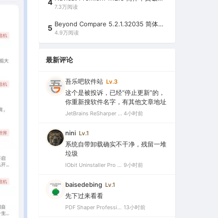
4
7.3万阅读
Beyond Compare 5.2.1.32035 简体中文注册版（超强文件/夹比较工具）
5
4.9万阅读
最新评论
吾乐吧软件站
Lv.3
这个是被投诉，已经“停止更新”的，
你重新搜软件名字，有其他文章地址
JetBrains ReSharper 2021.2.1 Ultimate 官方最新破解版+注册机（VS最好用的插件，停止更新）
4小时前
nini
Lv.1
系统自带卸载确实不干净，残留一堆
垃圾
IObit Uninstaller Pro 15.5.0.11 绿色特别版（强大的软件卸载工具）
9小时前
baisedebing
Lv.1
先下过来看看
PDF Shaper Professional 15.6 中文破解版（强大实用的全能PDF工具箱）
13小时前