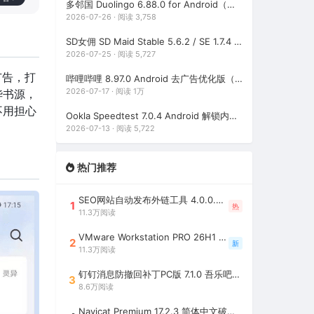
多邻国 Duolingo 6.88.0 for Android（解锁高级功能版，最多人使用的外语学习软件）
2026-07-26 · 阅读 3,758
SD女佣 SD Maid Stable 5.6.2 / SE 1.7.4 高级版破解版（安卓系统清理工具）
2026-07-25 · 阅读 5,727
广告，打
哔哩哔哩 8.97.0 Android 去广告优化版（集成哔哩漫游，免费观看中国大陆以外的版权番剧）
2026-07-17 · 阅读 1万
华书源，
不用担心
Ookla Speedtest 7.0.4 Android 解锁内购去广告版（最佳手机网速测试工具，支持5G测速软件）
2026-07-13 · 阅读 5,722
热门推荐
SEO网站自动发布外链工具 4.0.0.0 吾乐吧优化版（智能代理狂刷外链）
1
热
11.3万阅读
VMware Workstation PRO 26H1 中文精简安装注册版 / 完整版（最好用的虚拟机软件）
2
新
11.3万阅读
钉钉消息防撤回补丁PC版 7.1.0 吾乐吧优化版（支持消息防撤回+钉钉多开+支持消息永不已读+去除钉钉水印）
3
8.6万阅读
Navicat Premium 17.2.3 简体中文破解版（多重数据库管理工具）