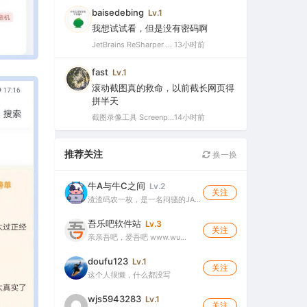
baisedebing
Lv.1
我想试试看，但是没有密码啊
JetBrains ReSharper 2021.2.1 Ultimate 官方最新破解版+注册机（VS最好用的插件，停止更新）
13小时前
fast
Lv.1
滚动截图真的救命，以前截长网页得
拼半天
截图录像工具 Screenpresso Pro v2.2.12 多语便携版（截图录屏二合一的轻量工具）
14小时前
推荐关注
换一换
牛A与牛C之间
Lv.2
关注
渣渣码农一枚，是一名闷骚的JA…
吾乐吧软件站
Lv.3
关注
亲亲吾吧，爱吾吧 www.wu…
doufu123
Lv.1
关注
这个人很懒，什么都没写
wjs5943283
Lv.1
关注