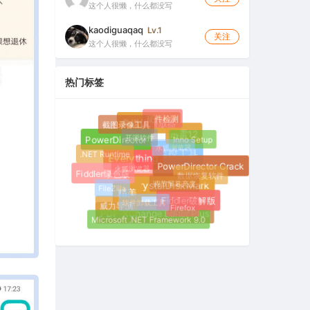
这个人很懒，什么都没写
kaodiguaqaq
Lv.1
关注
这个人很懒，什么都没写
热门标签
硬件检测
截图录像工具
开源软件
多媒体播放器
Inno Setup
水狐浏览器
迅雷12
PowerDirector
.NET Runtime
火狐浏览器
进程监控工具
PowerDirector Crack
Everything
数据恢复软件
调节屏幕亮度
Fiddler绿色版
FileZilla
软件卸载工具
CrystalDiskMark
精美
Firefox
Fiddler破解版
威力导演
Microsoft .NET Framework 9.0
PDF-XChange Editor Plus