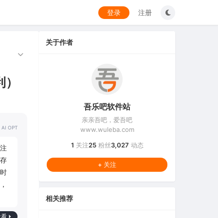
登录
注册
关于作者
利）
吾乐吧软件站
亲亲吾吧，爱吾吧
 AI OPT
www.wuleba.com
1
关注
25
粉丝
3,027
动态
注
存
+ 关注
时
，
相关推荐
看看