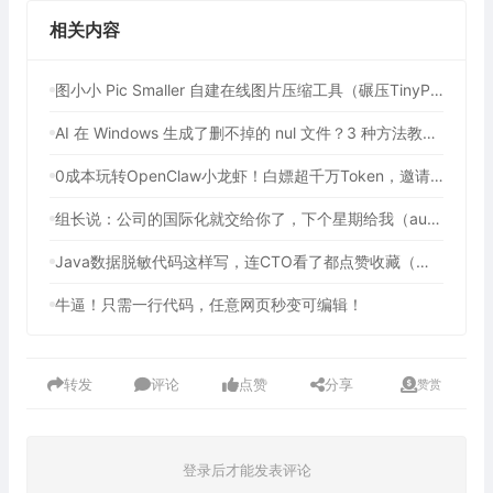
相关内容
图小小 Pic Smaller 自建在线图片压缩工具（碾压TinyPNG！90%开发者不知道的免费图像压缩利器）
AI 在 Windows 生成了删不掉的 nul 文件？3 种方法教你强制删除
0成本玩转OpenClaw小龙虾！白嫖超千万Token，邀请好友最高可享百亿Token，2年内有效（包含腾讯、七牛云等多个平台活动）
组长说：公司的国际化就交给你了，下个星期给我（auto-i18n-translation-plugins 前端全自动国际化插件）
Java数据脱敏代码这样写，连CTO看了都点赞收藏（提供3种方法解决数据脱敏问题）
牛逼！只需一行代码，任意网页秒变可编辑！
转发
评论
点赞
分享
赞赏
登录后才能发表评论