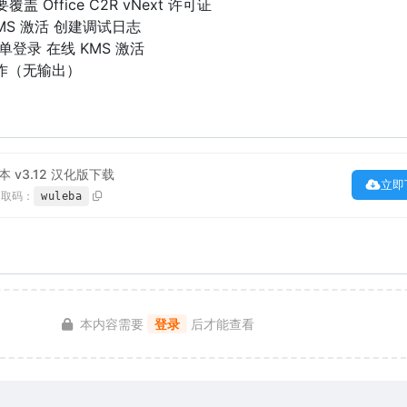
要覆盖 Office C2R vNext 许可证
 KMS 激活 创建调试日志
建简单登录 在线 KMS 激活
操作（无输出）
脚本 v3.12 汉化版下载
立即
提取码：
wuleba
本内容需要
登录
后才能查看