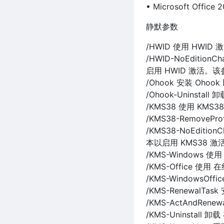
• Microsoft Office
静默参数
/HWID 使用 HWID 
/HWID-NoEdit
启用 HWID 激活。
/Ohook 安装 Ohook 
/Ohook-Uninstall 
/KMS38 使用 KMS3
/KMS38-RemovePro
/KMS38-NoEdi
本以启用 KMS38 
/KMS-Windows 使用
/KMS-Office 使用 在
/KMS-WindowsOffi
/KMS-RenewalTa
/KMS-ActAndRe
/KMS-Uninstall 卸