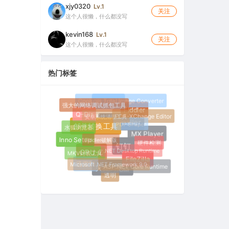
xjy0320
Lv.1
关注
这个人很懒，什么都没写
kevin168
Lv.1
关注
这个人很懒，什么都没写
热门标签
Coolutils Total Image Converter
威力导演
强大的网络调试抓包工具
Fiddler
安卓系统清理工具
PDF-XChange Editor
Q-Dir
PDF Shaper
水狐浏览器
Pic Smaller
邮件转换工具
Fiddler破解版
MX Player
Inno Setup
硬件检测
.NET Desktop Runtime
MKV封装工具
钉钉
GPU-Z
Microsoft .NET Framework 9.0
FileZilla
迅雷11
ASP.NET Core Runtime
火狐浏览器
透明