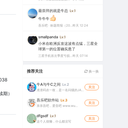
最崇拜的就是牛总
Lv.1
牛牛牛
吾乐吧 · 标题简报（2026-08-08）
昨天 12:24
smallpanda
Lv.1
小米在欧洲反攻这波有点猛，三星全
球第一的位置确实悬了
三星手机首次季度亏损，中国市场仅剩0.1%份额背后的三大败因
昨天 07:14
推荐关注
换一换
038
牛A与牛C之间
Lv.2
关注
渣渣码农一枚，是一名闷骚的JA…
动续期）
吾乐吧软件站
Lv.3
关注
亲亲吾吧，爱吾吧 www.wu…
dfgsdf
Lv.1
关注
这个人很懒，什么都没写