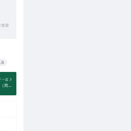
本资源
工具
下一篇
微信输入法 WeType 2.1.0.36 最新版下载（简洁、好用、无广告的智能输入法，支持 Windows/macOS/Android/iOS）