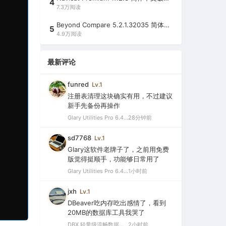
4
7.3万阅读
Beyond Compare 5.2.1.32035 简体中文注册版（超强文件/夹比较工具）
5
4.9万阅读
最新评论
funred
Lv.1
注册表清理这块确实有用，不过建议
新手先备份再操作
Glary Utilities Pro 6.44.0.48 简体中文绿色破解版（系统维护军刀）
28分钟前
sd7768
Lv.1
Glary这软件老牌子了，之前用免费
版觉得挺顺手，功能够日常用了
Glary Utilities Pro 6.44.0.48 简体中文绿色破解版（系统维护军刀）
1小时前
jxh
Lv.1
DBeaver吃内存吃出感情了，看到
20MB的数据库工具我哭了
DBX 轻量级流畅数据库工具 v0.5.71 最新版（20MB 驾驭 60+ 数据库，内置 AI 助手，Navicat、DBeaver最佳替代品）
2小时前