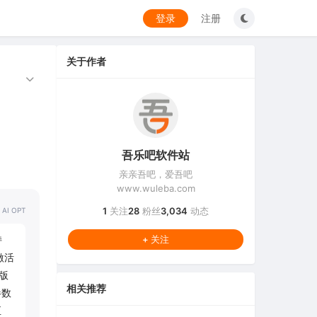
登录
注册
关于作者
吾乐吧软件站
亲亲吾吧，爱吾吧
www.wuleba.com
1
关注
28
粉丝
3,034
动态
 AI OPT
 
+ 关注
激活
统版
相关推荐
参数
 