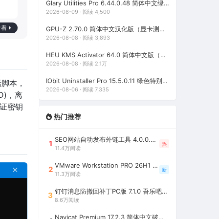
Glary Utilities Pro 6.44.0.48 简体中文绿色破解版（系统维护军刀）
2026-08-09 · 阅读 4,500
看看
GPU-Z 2.70.0 简体中文汉化版（显卡测试专业的软件）
2026-08-08 · 阅读 3,893
HEU KMS Activator 64.0 简体中文版（支持激活最新版Windows/Office离线永久激活）
2026-08-08 · 阅读 2.1万
IObit Uninstaller Pro 15.5.0.11 绿色特别版（强大的软件卸载工具）
激活脚本，
2026-08-06 · 阅读 7,335
D)，离
可证密钥
热门推荐
SEO网站自动发布外链工具 4.0.0.0 吾乐吧优化版（智能代理狂刷外链）
1
热
11.4万阅读
VMware Workstation PRO 26H1 中文精简安装注册版 / 完整版（最好用的虚拟机软件）
2
新
11.3万阅读
钉钉消息防撤回补丁PC版 7.1.0 吾乐吧优化版（支持消息防撤回+钉钉多开+支持消息永不已读+去除钉钉水印）
3
8.6万阅读
Navicat Premium 17.2.3 简体中文破解版（多重数据库管理工具）