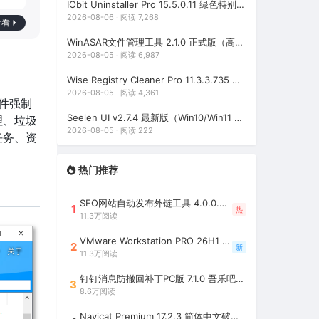
IObit Uninstaller Pro 15.5.0.11 绿色特别版（强大的软件卸载工具）
2026-08-06 · 阅读 7,268
看看
WinASAR文件管理工具 2.1.0 正式版（高仿WinRAR，最好用的Electron ASAR文件打包/解包工具、压缩/解压工具）
2026-08-05 · 阅读 6,987
Wise Registry Cleaner Pro 11.3.3.735 绿色便携版（注册表清理工具）
2026-08-05 · 阅读 4,361
软件强制
Seelen UI v2.7.4 最新版（Win10/Win11 个性化桌面美化工具）
理、垃圾
2026-08-05 · 阅读 222
任务、资
热门推荐
SEO网站自动发布外链工具 4.0.0.0 吾乐吧优化版（智能代理狂刷外链）
1
热
11.3万阅读
VMware Workstation PRO 26H1 中文精简安装注册版 / 完整版（最好用的虚拟机软件）
2
新
11.3万阅读
钉钉消息防撤回补丁PC版 7.1.0 吾乐吧优化版（支持消息防撤回+钉钉多开+支持消息永不已读+去除钉钉水印）
3
8.6万阅读
Navicat Premium 17.2.3 简体中文破解版（多重数据库管理工具）