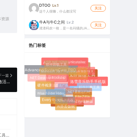
DTOO
Lv.1
关注
这个人很懒，什么都没写
本资源
牛A与牛C之间
Lv.2
关注
渣渣码农一枚，是一名闷骚的JA…
热门标签
IObit Uninstaller
ASP.NET Core Runtime
软件卸载工具
HWiNFO
Microsoft .NET Framework 9.0
Filmora X
Advanced SystemCare PRO
Inno Setup
下一篇
WinASAR文件管理工具
.NET Desktop Runtime
Bandizip
PlayerFab Ultra HD Player 7.0.5.4 永久激活版（非常专业的4K蓝光影音播放软件，原名DVDFab Player）
洛雪音乐助手手机版
迅雷去广告
硬件检测
邮件转换工具
.NET桌面运行时
Fiddler破解版
Wise Folder Hider
Firefox
FileZilla
火狐浏览器
Everything
FileZilla破解版
威力导演破解版
AI弄丢饭碗
WinASAR文件管理工具 2.1.0 正式版（高仿WinRAR，最好用的Electron ASAR文件打包/解包工具、压缩/解压工具）