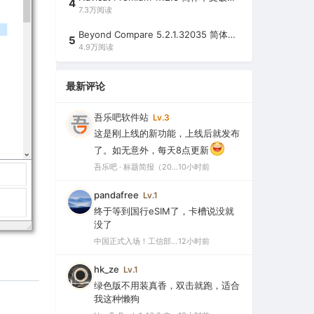
4
7.3万阅读
Beyond Compare 5.2.1.32035 简体中文注册版（超强文件/夹比较工具）
5
4.9万阅读
最新评论
吾乐吧软件站
Lv.3
这是刚上线的新功能，上线后就发布
了。如无意外，每天8点更新
吾乐吧 · 标题简报（2026-08-06）
10小时前
pandafree
Lv.1
终于等到国行eSIM了，卡槽说没就
没了
中国正式入场！工信部批复eSIM手机商用试验，2026或成爆发元年
12小时前
hk_ze
Lv.1
绿色版不用装真香，双击就跑，适合
我这种懒狗