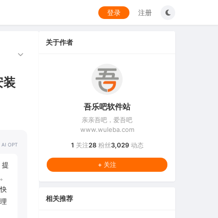
登录
注册
关于作者
安装
吾乐吧软件站
亲亲吾吧，爱吾吧
www.wuleba.com
1
关注
28
粉丝
3,029
动态
 AI OPT
，提
+ 关注
。
快
相关推荐
理