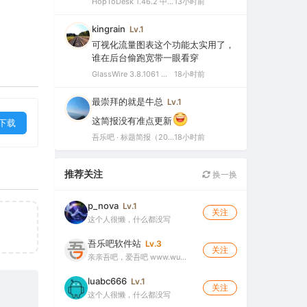
HopToDesk 1.46.2 中文绿色版（免费远程协助工具）
13小时前
kingrain
Lv.1
可视化流量图表这个功能太实用了，
谁在后台偷跑宽带一眼看穿
GlassWire 3.8.1061 中文特别版（可视化网络监控与个人防火墙）
18小时前
最崇拜的就是牛总
Lv.1
这简报没有准点更新
下载
吾乐吧 · 标题简报（2026-08-06）
18小时前
推荐关注
换一换
p_nova
Lv.1
关注
这个人很懒，什么都没写
吾乐吧软件站
Lv.3
关注
亲亲吾吧，爱吾吧 www.wu…
luabc666
Lv.1
关注
这个人很懒，什么都没写