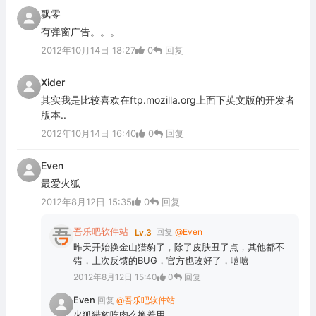
飘零
有弹窗广告。。。
2012年10月14日 18:27
0
回复
Xider
其实我是比较喜欢在ftp.mozilla.org上面下英文版的开发者
版本..
2012年10月14日 16:40
0
回复
Even
最爱火狐
2012年8月12日 15:35
0
回复
吾乐吧软件站
回复
@Even
Lv.3
昨天开始换金山猎豹了，除了皮肤丑了点，其他都不
错，上次反馈的BUG，官方也改好了，嘻嘻
2012年8月12日 15:40
0
回复
Even
回复
@吾乐吧软件站
火狐猎豹吃肉么换着用