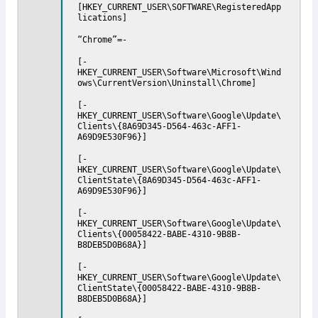
[HKEY_CURRENT_USER\SOFTWARE\RegisteredApp
lications]
“Chrome”=-
[-
HKEY_CURRENT_USER\Software\Microsoft\Wind
ows\CurrentVersion\Uninstall\Chrome]
[-
HKEY_CURRENT_USER\Software\Google\Update\
Clients\{8A69D345-D564-463c-AFF1-
A69D9E530F96}]
[-
HKEY_CURRENT_USER\Software\Google\Update\
ClientState\{8A69D345-D564-463c-AFF1-
A69D9E530F96}]
[-
HKEY_CURRENT_USER\Software\Google\Update\
Clients\{00058422-BABE-4310-9B8B-
B8DEB5D0B68A}]
[-
HKEY_CURRENT_USER\Software\Google\Update\
ClientState\{00058422-BABE-4310-9B8B-
B8DEB5D0B68A}]