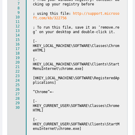
7
cking up your registry before
8
9
; using this file:
http://support.microso
10
ft.com/kb/322756
11
12
; To run this file, save it as ‘remove.re
13
g’ on your desktop and double-click it.
14
15
[-
16
HKEY_LOCAL_MACHINE\SOFTWARE\Classes\Chrom
17
eHTML]
18
19
[-
20
HKEY_LOCAL_MACHINE\SOFTWARE\Clients\Start
21
MenuInternet\chrome.exe]
22
23
[HKEY_LOCAL_MACHINE\SOFTWARE\RegisteredAp
24
plications]
25
26
“Chrome”=-
27
28
[-
29
HKEY_CURRENT_USER\SOFTWARE\Classes\Chrome
30
HTML]
[-
HKEY_CURRENT_USER\SOFTWARE\Clients\StartM
enuInternet\chrome.exe]