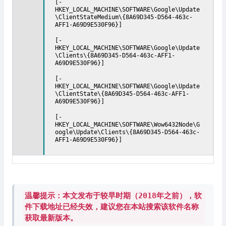
[-
HKEY_LOCAL_MACHINE\SOFTWARE\Google\Update
\ClientStateMedium\{8A69D345-D564-463c-
AFF1-A69D9E530F96}]
[-
HKEY_LOCAL_MACHINE\SOFTWARE\Google\Update
\Clients\{8A69D345-D564-463c-AFF1-
A69D9E530F96}]
[-
HKEY_LOCAL_MACHINE\SOFTWARE\Google\Update
\ClientState\{8A69D345-D564-463c-AFF1-
A69D9E530F96}]
[-
HKEY_LOCAL_MACHINE\SOFTWARE\Wow6432Node\G
oogle\Update\Clients\{8A69D345-D564-463c-
AFF1-A69D9E530F96}]
温馨提示：本文发布于较早时期（2018年之前），软
件下载地址已经失效，建议您在本站搜索该软件名称
获取最新版本。