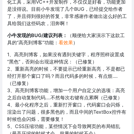
化工具，采用VC++开发制作，不仅仅是好看，功能更加
是没得说。目前小牛发现了几个BUG，已经提交给作者
了，并且得到很好的答复，非常感谢作者做出这么好的工
具给我们这些码农，泪奔啊！
小牛发现的BUG/建议列表：
（顺便给大家演示下这款工
具的“高亮到博客”功能：
看效果
）
1、高亮到博客，如果没有遇到关键字，程序照样设置成
“黑色”，否则会出现这种情况：（已修复）
2、重新高亮的时候，不要提示已经重新高亮，不是都已
经打开那个窗口了吗？而且代码多的时候，有点烦….
（已修复）
3、高亮到博客功能，增加一个用户自定义的选项：高亮
之后自动复制代码….不然每次右键有点累啊（已修复）
4、最小化程序之后，重新打开窗口，代码窗口会闪烁，
渲染出了问题，很多黑色的，而且中间的TextBox控件有
时候也会闪烁，需要修复！
5、CSS压缩功能，某些情况下会导致网页的布局错乱
（最高压缩的时候才会，批量的时候不会）