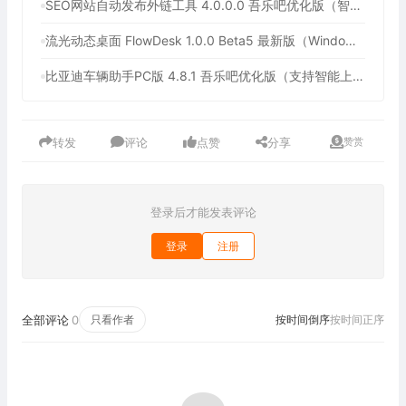
SEO网站自动发布外链工具 4.0.0.0 吾乐吧优化版（智能代理狂刷外链）
流光动态桌面 FlowDesk 1.0.0 Beta5 最新版（Windows免费动态壁纸工具，无广告，小巧便捷）
比亚迪车辆助手PC版 4.8.1 吾乐吧优化版（支持智能上电、智能锁车，远程控制，以及自动同步车况到钉钉群、飞书群）
转发
评论
点赞
分享
赞赏
登录后才能发表评论
登录
注册
全部评论
0
只看作者
按时间倒序
按时间正序