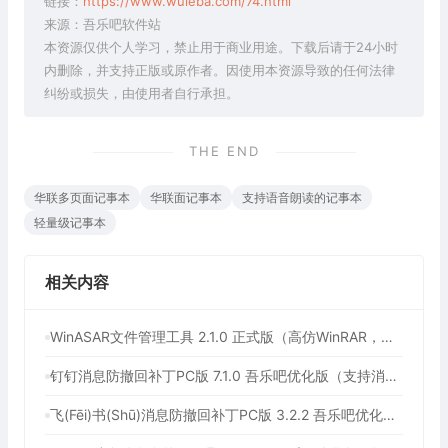
链接：
https://www.wuleba.com/74.html
来源：吾乐吧软件站
本资源仅供个人学习，禁止用于商业用途。下载后请于24小时
内删除，并支持正版或原作者。因使用本资源导致的任何法律
纠纷或损失，由使用者自行承担。
THE END
华联多页面记事本
华联面记事本
支持语音朗读的记事本
轻量级记事本
相关内容
WinASAR文件管理工具 2.1.0 正式版（高仿WinRAR，最好用的Electron ASAR文件打包/解包工具、压缩/解压工具）
钉钉消息防撤回补丁PC版 7.1.0 吾乐吧优化版（支持消息防撤回+钉钉多开+支持消息永不已读+去除钉钉水印）
飞(Fēi)书(Shū)消息防撤回补丁PC版 3.2.2 吾乐吧优化版（支持消息防撤回+支持消息永不已读）