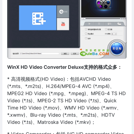
WinX HD Video Converter Deluxe支持的格式众多：
* 高清视频格式(HD Video)：包括AVCHD Video
(*.mts、*.m2ts)、H.264/MPEG-4 AVC (*.mp4)、
MPEG2 HD Video (*.mpg、*.mpeg)、MPEG-4 TS HD
Video (*.ts)、MPEG-2 TS HD Video (*.ts)、Quick
Time HD Video (*.mov)、WMV HD Video (*.wmv、
*.xwmv)、Blu-ray Video (*.mts、*.m2ts)、HDTV
Video (*.ts)、Matroska Video (*.mkv)；
* Video Camcorder：包括JVC HD camcorder Video