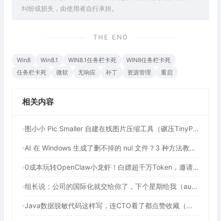
纠纷或损失，由使用者自行承担。
THE END
Win8
Win8.1
WIN8.1任务栏卡死
WIN8任务栏卡死
任务栏卡死
微软
无响应
补丁
资源管理
重启
相关内容
图小小 Pic Smaller 自建在线图片压缩工具（碾压TinyPNG！90%开发者不知道的免费图像压缩利器）
AI 在 Windows 生成了删不掉的 nul 文件？3 种方法教你强制删除
0成本玩转OpenClaw小龙虾！白嫖超千万Token，邀请好友最高可享百亿Token，2年内有效（包含腾讯、七牛云等多个平台活动）
组长说：公司的国际化就交给你了，下个星期给我（auto-i18n-translation-plugins 前端全自动国际化插件）
Java数据脱敏代码这样写，连CTO看了都点赞收藏（提供3种方法解决数据脱敏问题）