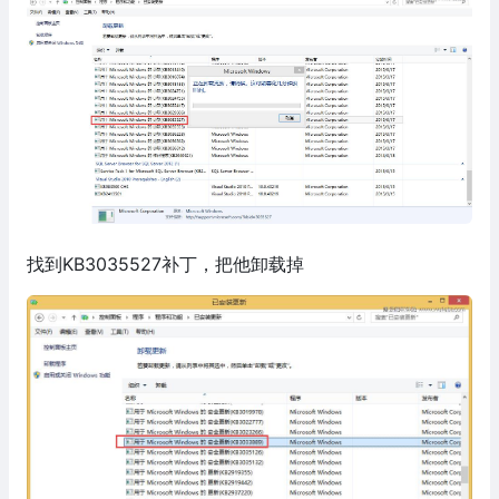
找到KB3035527补丁，把他卸载掉