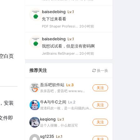
baisedebing
Lv.1
先下过来看看
PDF Shaper Professional 15.6 中文破解版（强大实用的全能PDF工具箱）
20小时前
baisedebing
Lv.1
我想试试看，但是没有密码啊
JetBrains ReSharper 2021.2.1 Ultimate 官方最新破解版+注册机（VS最好用的插件，停止更新）
20小时前
空白页
推荐关注
换一换
吾乐吧软件站
Lv.3
关注
亲亲吾吧，爱吾吧 www.wu…
牛A与牛C之间
Lv.2
成，安装
关注
渣渣码农一枚，是一名闷骚的JA…
名文件即
keqiong
Lv.1
关注
这个人很懒，什么都没写
sg1235
Lv.1
关注