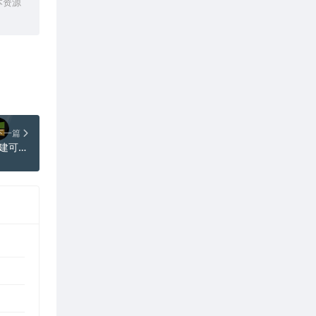
本资源
下一篇
Ventoy 1.1.16 绿色单文件版（装机神器创建可启动U盘工具）