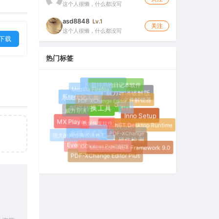
这个人很懒，什么都没写
asd8848
Lv.1
关注
这个人很懒，什么都没写
下载
热门标签
最好用的日记本软件
.NET Runtime
Mozilla Firefox
威力导演破解版
PDF-XChange Editor
文件解锁器
系统优化工具
钉钉
Fiddler
威力导演
邮件转换工具
Inno Setup
数据恢复软件
MX Player
.NET Desktop Runtime
PDF-XChange
VueScan
强大的网络调试抓包工具
水狐浏览器
硬件检测
CCleaner Pro破解版
Everything
Microsoft .NET Framework 9.0
WinToUSB免费版
PDF-XChange Editor Plus