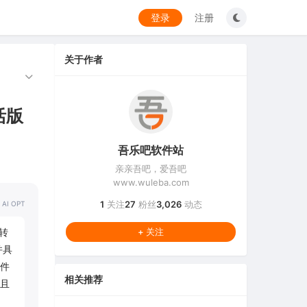
登录
注册
关于作者
激活版
吾乐吧软件站
亲亲吾吧，爱吾吧
www.wuleba.com
1
关注
27
粉丝
3,026
动态
 AI OPT
定转
+ 关注
并具
软件
相关推荐
且