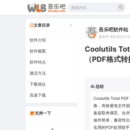
文章目录
吾乐吧软件站
发布于 8月3日 01:1
软件介绍
Coolutils T
软件截图
（PDF格式转
软件特点
激活方法
下载地址
AI 总结
高速下载
Coolutils To
换，有效避免文件损坏
备提取奇偶页、合并
支持一下
操作简单，兼容性出
实用的PDF处理助