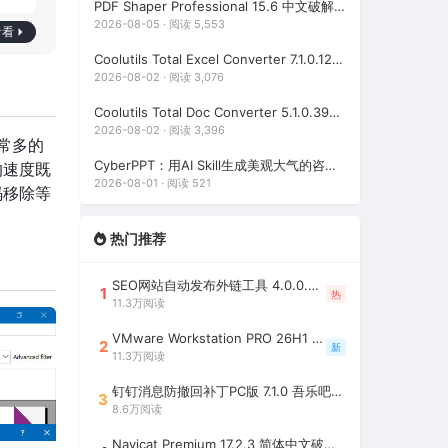
PDF Shaper Professional 15.6 中文破解版（强大实用的全能PDF工具箱）
2026-08-05 · 阅读 5,553
看看
Coolutils Total Excel Converter 7.1.0.128 中文破解版（Excel格式转换工具）
2026-08-02 · 阅读 3,076
Coolutils Total Doc Converter 5.1.0.393 中文破解版（Word格式转换工具）
2026-08-02 · 阅读 3,396
非常多的
CyberPPT：用AI Skill生成美观大气的咨询风格PPT（用AI一键生成年终总结PPT）
的速度既
2026-08-01 · 阅读 521
码移除等
热门推荐
SEO网站自动发布外链工具 4.0.0.0 吾乐吧优化版（智能代理狂刷外链）
1
热
11.3万阅读
VMware Workstation PRO 26H1 中文精简安装注册版 / 完整版（最好用的虚拟机软件）
2
新
11.3万阅读
钉钉消息防撤回补丁PC版 7.1.0 吾乐吧优化版（支持消息防撤回+钉钉多开+支持消息永不已读+去除钉钉水印）
3
8.6万阅读
Navicat Premium 17.2.3 简体中文破解版（多重数据库管理工具）