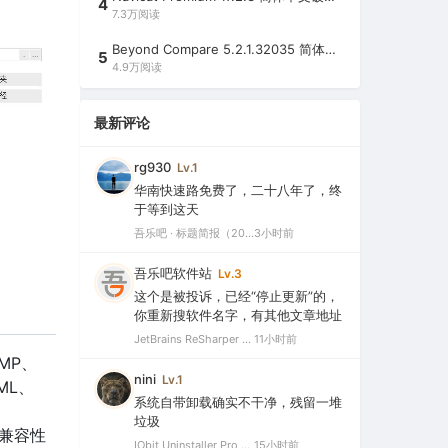
4
7.3万阅读
Beyond Compare 5.2.1.32035 简体中文注册版（超强文件/夹比较工具）
5
4.9万阅读
最新评论
rg930
Lv.1
华南快速路免费了，二十八年了，终
于等到这天
吾乐吧 · 标题简报（2026-08-06）
3小时前
吾乐吧软件站
Lv.3
这个是被投诉，已经“停止更新”的，
你重新搜软件名字，有其他文章地址
JetBrains ReSharper 2021.2.1 Ultimate 官方最新破解版+注册机（VS最好用的插件，停止更新）
11小时前
MP、
nini
Lv.1
ML、
系统自带卸载确实不干净，残留一堆
垃圾
兼容性
IObit Uninstaller Pro 15.5.0.11 绿色特别版（强大的软件卸载工具）
15小时前