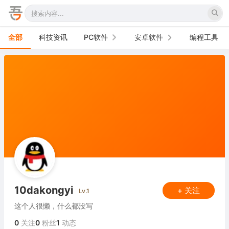
全部
科技资讯
PC软件
安卓软件
编程工具
办公软件
手机软件
网络软件
电视软件
图形图像
车机软件
音频视频
游戏娱乐
安全防御
10dakongyi
+ 关注
Lv.1
系统下载
这个人很懒，什么都没写
系统工具
0
关注
0
粉丝
1
动态