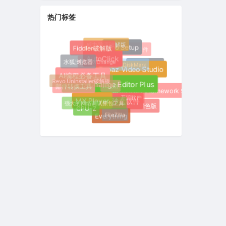
热门标签
威力导演破解版
Inno Setup
Fiddler破解版
数据恢复软件
AutoClick
PDF-XChange
水狐浏览器
CrystalDiskMark
火狐浏览器
Topaz Video Studio
比亚迪
AI编程必备工具
Revo Uninstaller破解版
AI漫剧
PDF-XChange Editor Plus
邮件转换工具
Microsoft .NET Framework 9.0
开源软件
MX Player
沙盘软件
强大的网络调试抓包工具
Fiddler绿色版
CPU-Z
FileZilla
Everything