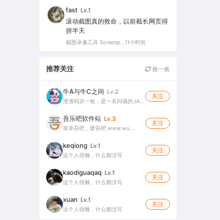
fast
Lv.1
滚动截图真的救命，以前截长网页得
拼半天
截图录像工具 Screenpresso Pro v2.2.12 多语便携版（截图录屏二合一的轻量工具）
11小时前
推荐关注
换一换
牛A与牛C之间
Lv.2
关注
渣渣码农一枚，是一名闷骚的JA…
吾乐吧软件站
Lv.3
关注
亲亲吾吧，爱吾吧 www.wu…
keqiong
Lv.1
关注
这个人很懒，什么都没写
kaodiguaqaq
Lv.1
关注
这个人很懒，什么都没写
xuan
Lv.1
关注
这个人很懒，什么都没写