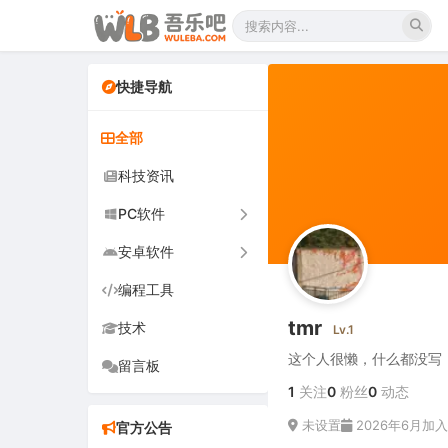
快捷导航
全部
科技资讯
PC软件
安卓软件
办公软件
编程工具
网络软件
手机软件
tmr
技术
图形图像
电视软件
Lv.1
这个人很懒，什么都没写
留言板
音频视频
车机软件
1
关注
0
粉丝
0
动态
游戏娱乐
未设置
2026年6月加入
官方公告
安全防御