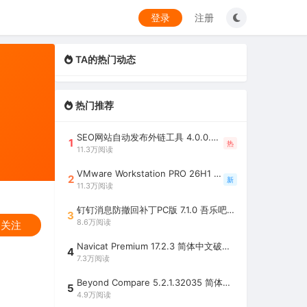
登录
注册
TA的热门动态
热门推荐
SEO网站自动发布外链工具 4.0.0.0 吾乐吧优化版（智能代理狂刷外链）
1
热
11.3万阅读
VMware Workstation PRO 26H1 中文精简安装注册版 / 完整版（最好用的虚拟机软件）
2
新
11.3万阅读
钉钉消息防撤回补丁PC版 7.1.0 吾乐吧优化版（支持消息防撤回+钉钉多开+支持消息永不已读+去除钉钉水印）
3
8.6万阅读
 关注
Navicat Premium 17.2.3 简体中文破解版（多重数据库管理工具）
4
7.3万阅读
Beyond Compare 5.2.1.32035 简体中文注册版（超强文件/夹比较工具）
5
4.9万阅读