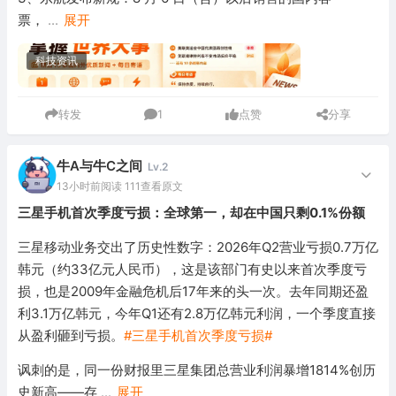
票，
...
展开
科技资讯
转发
1
点赞
分享
牛A与牛C之间
Lv.2
13小时前
阅读 111
查看原文
三星手机首次季度亏损：全球第一，却在中国只剩0.1%份额
三星移动业务交出了历史性数字：2026年Q2营业亏损0.7万亿
韩元（约33亿元人民币），这是该部门有史以来首次季度亏
损，也是2009年金融危机后17年来的头一次。去年同期还盈
利3.1万亿韩元，今年Q1还有2.8万亿韩元利润，一个季度直接
从盈利砸到亏损。
#三星手机首次季度亏损#
讽刺的是，同一份财报里三星集团总营业利润暴增1814%创历
史新高——存
...
展开