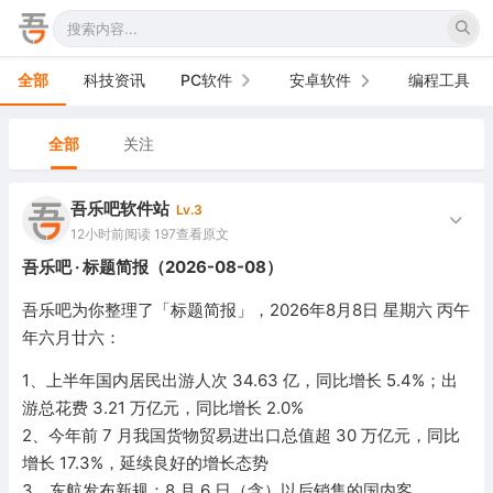
全部
科技资讯
PC软件
安卓软件
编程工具
办公软件
手机软件
全部
关注
网络软件
电视软件
吾乐吧软件站
Lv.3
图形图像
车机软件
12小时前
阅读 197
查看原文
吾乐吧 · 标题简报（2026-08-08）
音频视频
吾乐吧为你整理了「标题简报」，2026年8月8日 星期六 丙午
游戏娱乐
年六月廿六：
安全防御
1、上半年国内居民出游人次 34.63 亿，同比增长 5.4%；出
游总花费 3.21 万亿元，同比增长 2.0%
系统下载
2、今年前 7 月我国货物贸易进出口总值超 30 万亿元，同比
增长 17.3%，延续良好的增长态势
系统工具
3、东航发布新规：8 月 6 日（含）以后销售的国内客