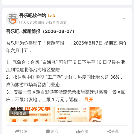
吾乐吧软件站
Lv.3
昨天 08:00
阅读 342
查看原文
吾乐吧 · 标题简报（2026-08-07）
吾乐吧为你整理了「标题简报」，2026年8月7日 星期五 丙午
年六月廿五：
1、气象台：台风 “白海豚” 可能于 9 日下午至 10 日早晨在浙
江到福建北部沿海地区登陆
2、报告称中国暑期 “工厂游” 走红，热度同比增长超 36%，
成为旅游市场新晋热门业态
3、安徽一景区邀自驾游客漂流凭票报销高速过路费，景区回
应：不限出发地，上限 1 万元，返程
...
展开
科技资讯
转发
评论
点赞
分享