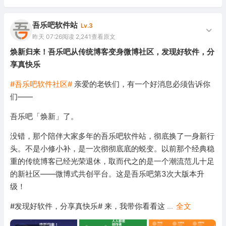
吾乐吧软件站
Lv.3
昨天 07:26
阅读 2,241
查看原文
焕新归来！吾乐吧从传统博客变身微博社区，发现好软件，分
享真快乐
#吾乐吧软件社区#
亲爱的老铁们，有一个好消息必须告诉你
们——
吾乐吧「焕新」了。
没错，那个陪伴大家多年的吾乐吧软件站，彻底换了一身新行
头。不是小修小补，是一次彻彻底底的蜕变。以前那个经典稳
重的传统博客已经光荣退休，取而代之的是一个潮流范儿十足
的新社区——微博式共创平台。这是吾乐吧第3次大版本升
级！
#发现好软件，分享真快乐# 来，我带你看看这
...
全文