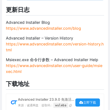
更新日志
Advanced Installer Blog
https://www.advancedinstaller.com/blog
Advanced Installer – Version History
https://www.advancedinstaller.com/version-history.h
tml
Msiexec.exe 命令行参数 – Advanced Installer Help
https://www.advancedinstaller.com/user-guide/msie
xec.html
下载地址
Advanced Installer 23.9.0 免激活绿色便携版（安装包制作工具）下载
立即下载
来源：诚通网盘
|
提取码：
wuleba