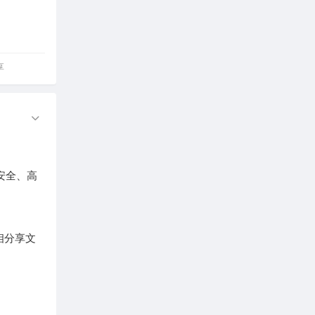
享
安全、高
相分享文