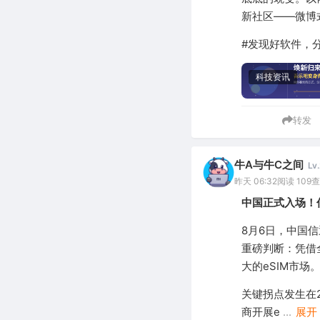
新社区——微博
#发现好软件，
科技资讯
转发
牛A与牛C之间
Lv
昨天 06:32
阅读 109
查
中国正式入场！
8月6日，中国信
重磅判断：凭借
大的eSIM市场
关键拐点发生在
商开展e
...
展开