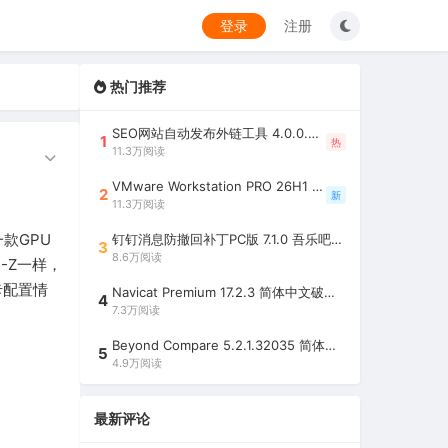
登录
注册
热门推荐
SEO网站自动发布外链工具 4.0.0.0 吾乐吧优化版（智能代理狂刷外链）
1
热
11.3万阅读
VMware Workstation PRO 26H1 中文精简安装注册版 / 完整版（最好用的虚拟机软件）
2
新
11.3万阅读
一款GPU
钉钉消息防撤回补丁PC版 7.1.0 吾乐吧优化版（支持消息防撤回+钉钉多开+支持消息永不已读+去除钉钉水印）
3
8.6万阅读
-Z一样，
卡配置情
Navicat Premium 17.2.3 简体中文破解版（多重数据库管理工具）
4
7.3万阅读
Beyond Compare 5.2.1.32035 简体中文注册版（超强文件/夹比较工具）
5
4.9万阅读
最新评论