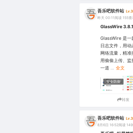
吾乐吧软件站
Lv.3
昨天 00:11
阅读 155
查
GlassWire
GlassWir
日志文件，用动
网络流量，精准
用偷偷上传、监
一道
...
全文
安全防御
转发
吾乐吧软件站
Lv.3
8月6日 16:52
阅读 149