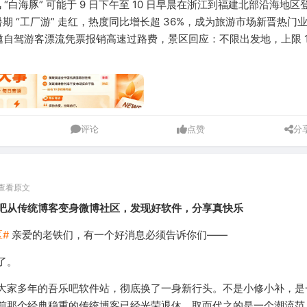
 “白海豚” 可能于 9 日下午至 10 日早晨在浙江到福建北部沿海地区
期 “工厂游” 走红，热度同比增长超 36%，成为旅游市场新晋热门
邀自驾游客漂流凭票报销高速过路费，景区回应：不限出发地，上限 1
评论
点赞
分
查看原文
吧从传统博客变身微博社区，发现好软件，分享真快乐
#
亲爱的老铁们，有一个好消息必须告诉你们——
了。
大家多年的吾乐吧软件站，彻底换了一身新行头。不是小修小补，是
前那个经典稳重的传统博客已经光荣退休，取而代之的是一个潮流范