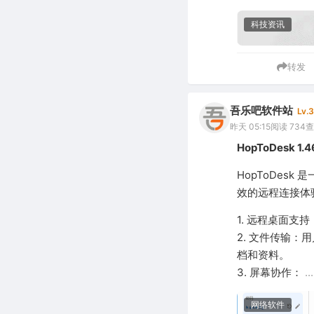
科技资讯
转发
吾乐吧软件站
Lv.3
昨天 05:15
阅读 734
查
HopToDesk
HopToDes
效的远程连接体
1. 远程桌面支
2. 文件传输：
档和资料。
3. 屏幕协作：
..
网络软件