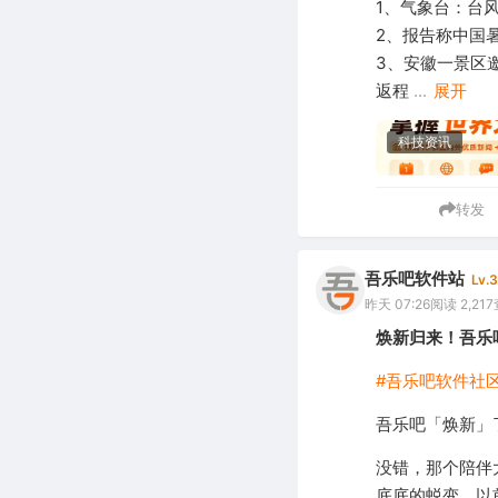
1、气象台：台风
2、报告称中国暑
3、安徽一景区
返程
...
展开
科技资讯
转发
吾乐吧软件站
Lv.3
昨天 07:26
阅读 2,217
焕新归来！吾乐
#吾乐吧软件社区
吾乐吧「焕新」
没错，那个陪伴
底底的蜕变。以