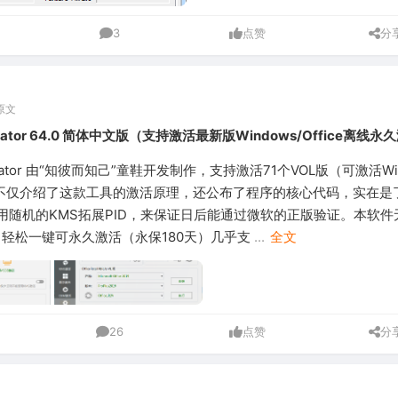
3
点赞
分
原文
tivator 64.0 简体中文版（支持激活最新版Windows/Office离线
ctivator 由“知彼而知己”童鞋开发制作，支持激活71个VOL版（可激活Wi
。作者不仅介绍了这款工具的激活原理，还公布了程序的核心代码，实在是
随机的KMS拓展PID，来保证日后能通过微软的正版验证。本软件无
，轻松一键可永久激活（永保180天）几乎支
...
全文
26
点赞
分