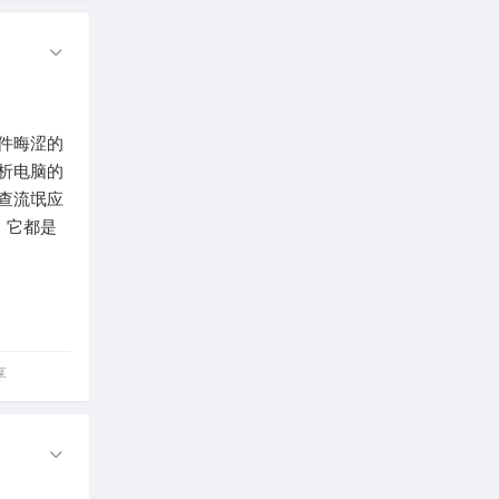
软件晦涩的
析电脑的
查流氓应
，它都是
享