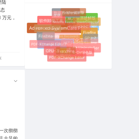
登陆
业态
Fiddler破解版
皮肤
数据恢复软件
 万元，
威力导演破解版
Mozilla Firefox
PowerDirector
软件卸载工具
Fiddler绿色版
PDF-XChange
Wise Registry Cleaner
Advanced SystemCare PRO
Wondershare Recoverit
Firefox
GPU-Z
FileZilla
.NET Desktop Runtime
PDF-XChange Editor Plus
系统优化工具
Excel格式转换器
Everything
IObit Uninstaller
CPU-Z
Q-Dir绿色版
多媒体播放器
PDF-XChange Editor
享
一次彻彻
儿十足的