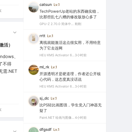
catsun
Lv.1
享
TechPowerUp老站的东西确实稳，
比那些乱七八糟的修改版放心多了
GPU-Z 2.70.0 简体中文汉化版（显卡测试专业的软件）
刚刚
rrtt
Lv.1
离线就能激活这点很实用，不用特意
永久激活）
为了它去连网
HEU KMS Activator 64.0 简体中文版（支持激活最新版Windows/Office离线永久激活）
3小时前
ndows、
了不得
ml_rk
Lv.1
需.NET
开源透明才是硬道理，作者还公开核
心代码，这态度真没话说
HEU KMS Activator 64.0 简体中文版（支持激活最新版Windows/Office离线永久激活）
3小时前
sj_dc
Lv.1
比PS轻比画图强，学生党入门神器无
享
疑了
Paint.NET 绘画与图像处理软件 v5.1.12 官方版（Windows 免费开源图像编辑工具）
4小时前
dfgsdf
Lv.1