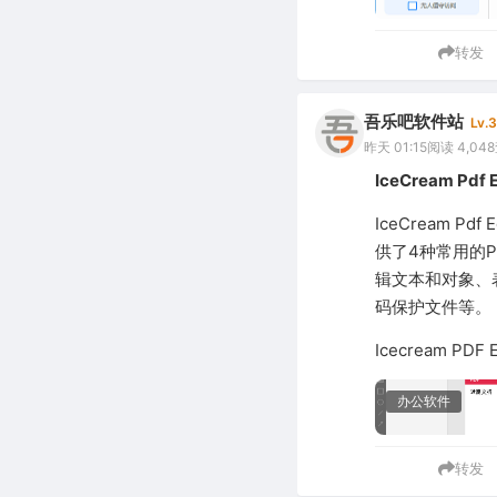
转发
吾乐吧软件站
Lv.3
昨天 01:15
阅读 4,048
IceCream Pd
IceCream 
供了4种常用的
辑文本和对象、
码保护文件等。
Icecream PD
办公软件
转发