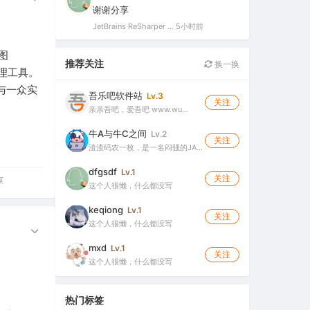
谢谢分享
）
JetBrains ReSharper 2025.3.3 官方最新破解版（dotUltimate工具集合，.NET开发必备工具箱）
5小时前
图
推荐关注
换一换
处理工具。
镜与一众实
吾乐吧软件站
Lv.3
关注
亲亲吾吧，爱吾吧 www.wu…
牛A与牛C之间
Lv.2
关注
渣渣码农一枚，是一名闷骚的JA…
dfgsdf
Lv.1
关注
享
这个人很懒，什么都没写
keqiong
Lv.1
关注
这个人很懒，什么都没写
mxd
Lv.1
关注
这个人很懒，什么都没写
热门标签