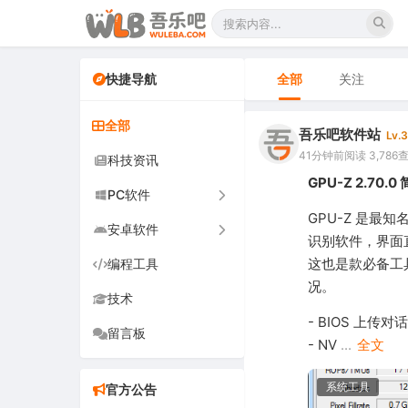
快捷导航
全部
关注
全部
吾乐吧软件站
Lv.3
41分钟前
阅读 3,786
科技资讯
GPU-Z 2.7
PC软件
GPU-Z 是最知
安卓软件
办公软件
识别软件，界面
这也是款必备工
编程工具
网络软件
手机软件
况。
技术
图形图像
电视软件
- BIOS 上传
留言板
音频视频
车机软件
- NV
...
全文
游戏娱乐
系统工具
官方公告
安全防御