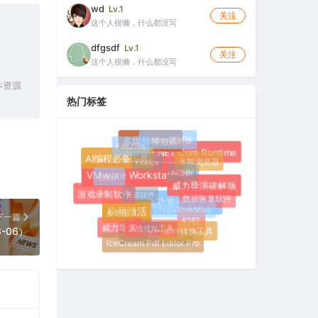
wd
Lv.1
关注
这个人很懒，什么都没写
dfgsdf
Lv.1
关注
这个人很懒，什么都没写
本资源
热门标签
Fiddler破解版
多媒体播放器
FileZilla
ASP.NET Core Runtime
Firefox
水狐浏览器
AI编程必备工具
AI漫剧
创始人
Inno Setup
VMware Workstatio
威力导演破解版
开源软件
游戏录制软件
数据恢复软件
CrystalDiskMark
SEO自动发外链工具
多邻国
联网激活
下一篇
钉钉
系统优化工具
威力导演
邮件转换工具
-06）
PDF-XChange
IceCream Pdf Editor Pro