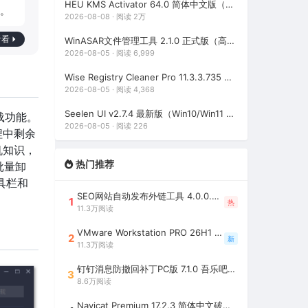
HEU KMS Activator 64.0 简体中文版（支持激活最新版Windows/Office离线永久激活）
。
2026-08-08 · 阅读 2万
看看
WinASAR文件管理工具 2.1.0 正式版（高仿WinRAR，最好用的Electron ASAR文件打包/解包工具、压缩/解压工具）
2026-08-05 · 阅读 6,999
Wise Registry Cleaner Pro 11.3.3.735 绿色便携版（注册表清理工具）
2026-08-05 · 阅读 4,368
Seelen UI v2.7.4 最新版（Win10/Win11 个性化桌面美化工具）
卸载功能。
2026-08-05 · 阅读 226
程中剩余
机知识，
热门推荐
备批量卸
具栏和
SEO网站自动发布外链工具 4.0.0.0 吾乐吧优化版（智能代理狂刷外链）
1
热
11.3万阅读
VMware Workstation PRO 26H1 中文精简安装注册版 / 完整版（最好用的虚拟机软件）
2
新
11.3万阅读
钉钉消息防撤回补丁PC版 7.1.0 吾乐吧优化版（支持消息防撤回+钉钉多开+支持消息永不已读+去除钉钉水印）
3
8.6万阅读
Navicat Premium 17.2.3 简体中文破解版（多重数据库管理工具）