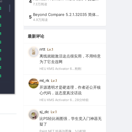
4
7.3万阅读
Beyond Compare 5.2.1.32035 简体中文注册版（超强文件/夹比较工具）
5
4.9万阅读
最新评论
rrtt
Lv.1
离线就能激活这点很实用，不用特意
为了它去连网
HEU KMS Activator 64.0 简体中文版（支持激活最新版Windows/Office离线永久激活）
刚刚
ml_rk
Lv.1
开源透明才是硬道理，作者还公开核
心代码，这态度真没话说
HEU KMS Activator 64.0 简体中文版（支持激活最新版Windows/Office离线永久激活）
28分钟前
sj_dc
Lv.1
比PS轻比画图强，学生党入门神器无
疑了
Paint.NET 绘画与图像处理软件 v5.1.12 官方版（Windows 免费开源图像编辑工具）
1小时前