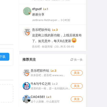
dfgsdf
Lv.1
谢谢分享
JetBrains ReSharper 2025.3.3 官方最新破解版（dotUltimate工具集合，.NET开发必备工具箱）
2小时前
吾乐吧软件站
Lv.3
这是刚上线的新功能，上线后就发布
了。如无意外，每天8点更新
吾乐吧 · 标题简报（2026-08-06）
昨天 08:45
下载
推荐关注
换一换
吾乐吧软件站
Lv.3
关注
亲亲吾吧，爱吾吧 www.wu…
牛A与牛C之间
Lv.2
关注
渣渣码农一枚，是一名闷骚的JA…
CAO4561
Lv.1
关注
这个人很懒，什么都没写