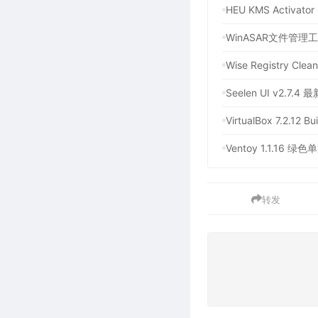
HEU KMS Activ
Wise Registry C
Seelen UI v2.7
VirtualBox 7.
Ventoy 1.1.1
转发