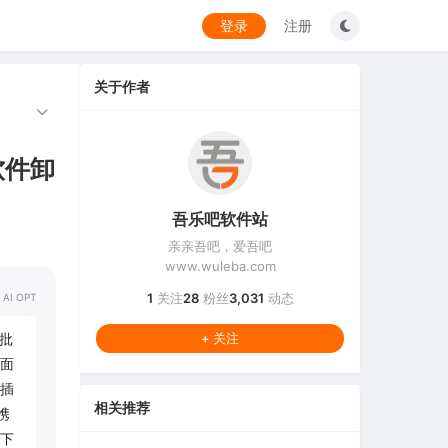
登录
注册
关于作者
的软件卸
吾乐吧软件站
亲亲吾吧，爱吾吧
www.wuleba.com
1
关注
28
粉丝
3,031
动态
 AI OPT
持批
+ 关注
面
插
相关推荐
携
下