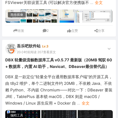
FSViewer关联设置工具 (可以解决官方便携版不
...
全文
图形图像
转发
2
点赞
分享
吾乐吧软件站
Lv.3
20小时前
阅读 207
查看原文
DBX 轻量级流畅数据库工具 v0.5.77 最新版（20MB 驾驭 60
+ 数据库，内置 AI 助手，Navicat、DBeaver最佳替代品）
DBX 是一款定位"轻量全平台通用数据库客户端"的开源工具，
由 t8y2 维护，单个二进制文件约 20MB，不依赖 Java、不依
赖 Python、不内嵌 Chromium——对比一下：DBeaver 要装
JRE，TablePlus 基本锁 macOS，DBX 则是 macOS /
Windows / Linux 原生应用 + Docker 自
...
全文
编程工具