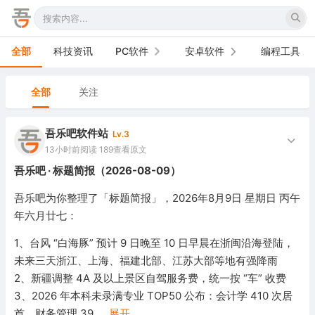
全部
科技资讯
PC软件
安卓软件
编程工具
办公软件
手机软件
全部
关注
网络软件
电视软件
吾乐吧软件站
Lv.3
图形图像
车机软件
13小时前
阅读 189
查看原文
吾乐吧 · 标题简报（2026-08-09）
音频视频
吾乐吧为你整理了「标题简报」，2026年8月9日 星期日 丙午
游戏娱乐
年六月廿七：
安全防御
1、台风 “白海豚” 预计 9 日晚至 10 日早晨在浙闽沿海登陆，
未来三天浙江、上海、福建北部、江苏大部等地有强降雨
系统下载
2、新疆调整 4A 及以上景区自驾服务费，统一按 “车” 收费
3、2026 年本科未录满专业 TOP50 公布：会计学 410 次居
系统工具
首，财务管理 39
...
展开