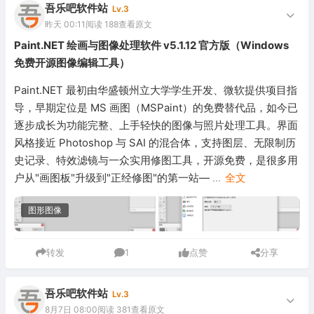
吾乐吧软件站
Lv.3
昨天 00:11
阅读 188
查看原文
Paint.NET 绘画与图像处理软件 v5.1.12 官方版（Windows
免费开源图像编辑工具）
Paint.NET 最初由华盛顿州立大学学生开发、微软提供项目指
导，早期定位是 MS 画图（MSPaint）的免费替代品，如今已
逐步成长为功能完整、上手轻快的图像与照片处理工具。界面
风格接近 Photoshop 与 SAI 的混合体，支持图层、无限制历
史记录、特效滤镜与一众实用修图工具，开源免费，是很多用
户从"画图板"升级到"正经修图"的第一站—
...
全文
图形图像
转发
1
点赞
分享
吾乐吧软件站
Lv.3
8月7日 08:00
阅读 381
查看原文