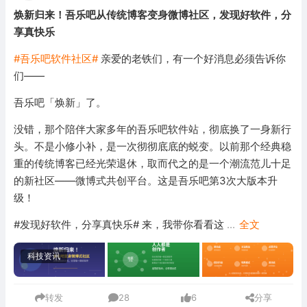
焕新归来！吾乐吧从传统博客变身微博社区，发现好软件，分
享真快乐
#吾乐吧软件社区#
亲爱的老铁们，有一个好消息必须告诉你
们——
吾乐吧「焕新」了。
没错，那个陪伴大家多年的吾乐吧软件站，彻底换了一身新行
头。不是小修小补，是一次彻彻底底的蜕变。以前那个经典稳
重的传统博客已经光荣退休，取而代之的是一个潮流范儿十足
的新社区——微博式共创平台。这是吾乐吧第3次大版本升
级！
#发现好软件，分享真快乐# 来，我带你看看这
...
全文
科技资讯
转发
28
6
分享