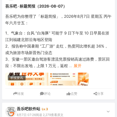
吾乐吧 · 标题简报（2026-08-07）
吾乐吧为你整理了「标题简报」，2026年8月7日 星期五 丙午
年六月廿五：
1、气象台：台风 “白海豚” 可能于 9 日下午至 10 日早晨在浙
江到福建北部沿海地区登陆
2、报告称中国暑期 “工厂游” 走红，热度同比增长超 36%，
成为旅游市场新晋热门业态
3、安徽一景区邀自驾游客漂流凭票报销高速过路费，景区回
应：不限出发地，上限 1 万元，返程
...
展开
科技资讯
转发
评论
点赞
分享
吾乐吧软件站
Lv.3
8月7日 07:26
阅读 2,279
查看原文