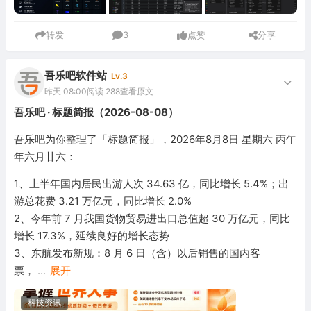
转发
3
点赞
分享
吾乐吧软件站
Lv.3
昨天 08:00
阅读 288
查看原文
吾乐吧 · 标题简报（2026-08-08）
吾乐吧为你整理了「标题简报」，2026年8月8日 星期六 丙午
年六月廿六：
1、上半年国内居民出游人次 34.63 亿，同比增长 5.4%；出
游总花费 3.21 万亿元，同比增长 2.0%
2、今年前 7 月我国货物贸易进出口总值超 30 万亿元，同比
增长 17.3%，延续良好的增长态势
3、东航发布新规：8 月 6 日（含）以后销售的国内客
票，
...
展开
科技资讯