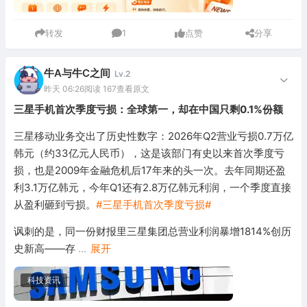
转发
1
点赞
分享
牛A与牛C之间
Lv.2
昨天 06:26
阅读 167
查看原文
三星手机首次季度亏损：全球第一，却在中国只剩0.1%份额
三星移动业务交出了历史性数字：2026年Q2营业亏损0.7万亿
韩元（约33亿元人民币），这是该部门有史以来首次季度亏
损，也是2009年金融危机后17年来的头一次。去年同期还盈
利3.1万亿韩元，今年Q1还有2.8万亿韩元利润，一个季度直接
从盈利砸到亏损。
#三星手机首次季度亏损#
讽刺的是，同一份财报里三星集团总营业利润暴增1814%创历
史新高——存
...
展开
科技资讯