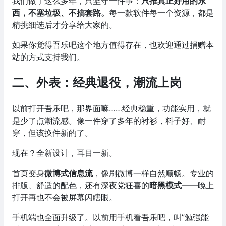
我们做了这么多年，只坚守一件事：
只推真正好用的东
西，不塞垃圾、不搞套路。
每一款软件每一个资源，都是
精挑细选后才分享给大家的。
如果你觉得吾乐吧这个地方值得存在，也欢迎通过捐赠本
站的方式支持我们。
二、外表：经典退役，潮流上岗
以前打开吾乐吧，那界面嘛……经典稳重，功能实用，就
是少了点潮流感。像一件穿了多年的衬衫，料子好、耐
穿，但该换件新的了。
现在？全新设计，耳目一新。
首页变身
微博式信息流
，像刷微博一样自然顺畅。专业的
排版、舒适的配色，还有深夜党狂喜的
暗黑模式
——晚上
打开再也不会被屏幕闪瞎眼。
手机端也全面升级了。以前用手机看吾乐吧，叫”勉强能