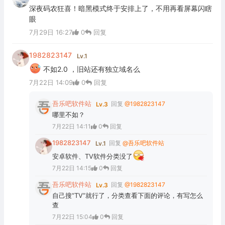
深夜码农狂喜！暗黑模式终于安排上了，不用再看屏幕闪瞎
眼
7月29日 16:27
0
回复
1982823147
Lv.1
不如2.0 ，旧站还有独立域名么
7月22日 14:09
0
回复
吾乐吧软件站
回复
@1982823147
Lv.3
哪里不如？
7月22日 14:11
0
回复
1982823147
回复
@吾乐吧软件站
Lv.1
安卓软件、TV软件分类没了
7月22日 14:15
0
回复
吾乐吧软件站
回复
@1982823147
Lv.3
自己搜“TV”就行了，分类查看下面的评论，有写怎么
查
7月22日 15:04
0
回复