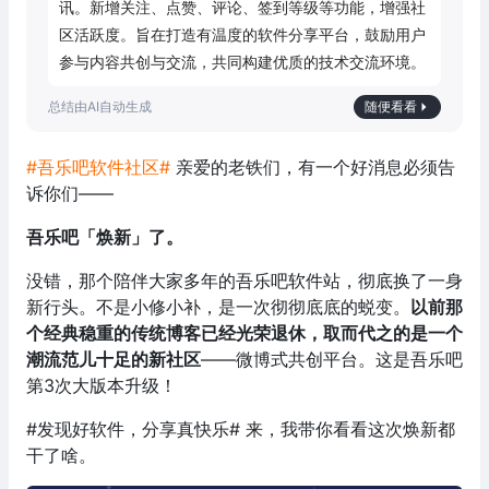
讯。新增关注、点赞、评论、签到等级等功能，增强社
区活跃度。旨在打造有温度的软件分享平台，鼓励用户
参与内容共创与交流，共同构建优质的技术交流环境。
随便看看
#吾乐吧软件社区#
亲爱的老铁们，有一个好消息必须告
诉你们——
吾乐吧「焕新」了。
没错，那个陪伴大家多年的吾乐吧软件站，彻底换了一身
新行头。不是小修小补，是一次彻彻底底的蜕变。
以前那
个经典稳重的传统博客已经光荣退休，取而代之的是一个
潮流范儿十足的新社区
——微博式共创平台。这是吾乐吧
第3次大版本升级！
#发现好软件，分享真快乐# 来，我带你看看这次焕新都
干了啥。