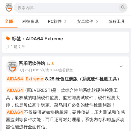
全部
科技资讯
PC软件
安卓软件
编程工具
办公软件
手机软件
标签：AIDA64 Extreme
共 1 篇文章
网络软件
电视软件
图形图像
车机软件
吾乐吧软件站
Lv.3
3月25日 01:15
阅读 8,899
查看原文
音频视频
AIDA64
Extreme
8.25 绿色注册版（系统硬件检测工具）
游戏娱乐
AIDA64
(原EVEREST)是一款综合性的系统软硬件检测工
具，最权威的电脑硬件监测、监控与测试软件，硬件检测大
安全防御
师，也是每位高手玩家、菜鸟用户必备的硬件检测利器！
AIDA64
不仅提供诸如协助超频，硬件侦错，压力测试和传感
系统下载
器监测等多种功能，而且还可对处理器，系统内存和磁盘驱动
系统工具
器性能进行全面评估。