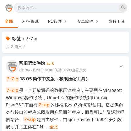
全部
科技资讯
PC软件
安卓软件
编程工具
办公软件
手机软件
标签：7-Zip
共 2 篇文章
网络软件
电视软件
图形图像
车机软件
吾乐吧软件站
Lv.3
2018年7月23日 05:00
阅读 3,589
查看原文
音频视频
7-Zip
18.05 简体中文版（极限压缩工具）
游戏娱乐
7-Zip
是一个开放源码的数据压缩程序，主要用在Microsoft
Windows操作系统，Unix-like的操作系统如Linux与
安全防御
FreeBSD下面有
7-zip
的移植版本p7zip可以使用。它提供命
令行接口的程序或图形用户界面的程序，而且可以与资源管理
系统下载
器结合。
7-Zip
是自由软件，由Igor Pavlov于1999年开始发
系统工具
展，并把主体在GN
...
全文