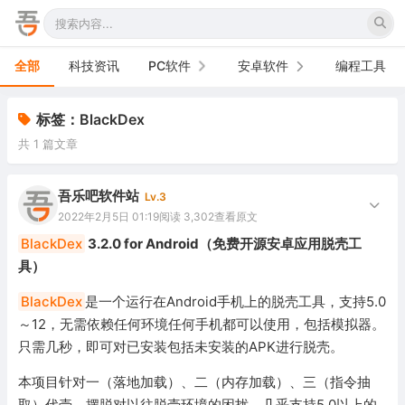
全部
科技资讯
PC软件
安卓软件
编程工具
办公软件
手机软件
标签：BlackDex
共 1 篇文章
网络软件
电视软件
图形图像
车机软件
吾乐吧软件站
Lv.3
2022年2月5日 01:19
阅读 3,302
查看原文
音频视频
BlackDex
3.2.0 for Android（免费开源安卓应用脱壳工
具）
游戏娱乐
BlackDex
是一个运行在Android手机上的脱壳工具，支持5.0
安全防御
～12，无需依赖任何环境任何手机都可以使用，包括模拟器。
只需几秒，即可对已安装包括未安装的APK进行脱壳。
系统下载
本项目针对一（落地加载）、二（内存加载）、三（指令抽
系统工具
取）代壳，摆脱对以往脱壳环境的困扰，几乎支持5.0以上的