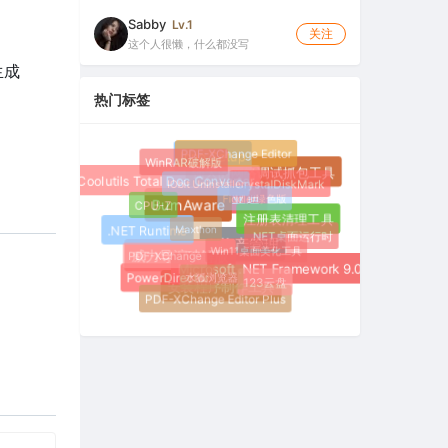
Sabby
Lv.1
关注
这个人很懒，什么都没写
生成
热门标签
PDF-XChange Editor
WinRAR破解版
Inno Setup
IObit Uninstaller
强大的网络调试抓包工具
CrystalDiskMark
Coolutils Total Doc Converter
Fiddler绿色版
CPU-Z
比亚迪
BurnAware
Maxthon
注册表清理工具
.NET桌面运行时
.NET Runtime
Win11桌面美化工具
PDF-XChange
AI资产管理
威力导演破解版
水狐浏览器
Microsoft .NET Framework 9.0
PowerDirector
123云盘
安装程序制作工具
PDF-XChange Editor Plus