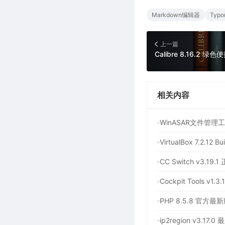
Markdown编辑器
Typo
上一篇
Calibre 8.16.
相关内容
VirtualBox 7.
CC Switch v3
PHP 8.5.8 
ip2region v3