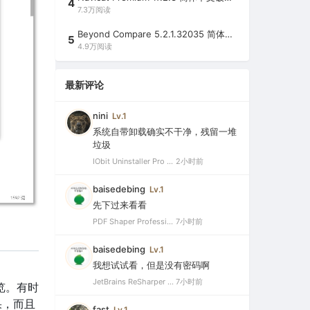
4
7.3万阅读
Beyond Compare 5.2.1.32035 简体中文注册版（超强文件/夹比较工具）
5
4.9万阅读
最新评论
nini
Lv.1
系统自带卸载确实不干净，残留一堆
垃圾
IObit Uninstaller Pro 15.5.0.11 绿色特别版（强大的软件卸载工具）
2小时前
baisedebing
Lv.1
先下过来看看
PDF Shaper Professional 15.6 中文破解版（强大实用的全能PDF工具箱）
7小时前
baisedebing
Lv.1
我想试试看，但是没有密码啊
JetBrains ReSharper 2021.2.1 Ultimate 官方最新破解版+注册机（VS最好用的插件，停止更新）
7小时前
预览。有时
果，而且
fast
Lv.1