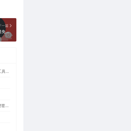
下一篇
网易云音乐PC版 3.1.26.204919 绿色便携免升级版（专注于发现与分享音乐）
WinASAR文件管理工具 2.1.0 正式版（高仿WinRAR，最好用的Electron ASAR文件打包/解包工具、压缩/解压工具）
Cockpit Tools v1.3.15 最新版（全平台AI编程环境账号管理与多开神器，支持WorkBuddy一键签到）