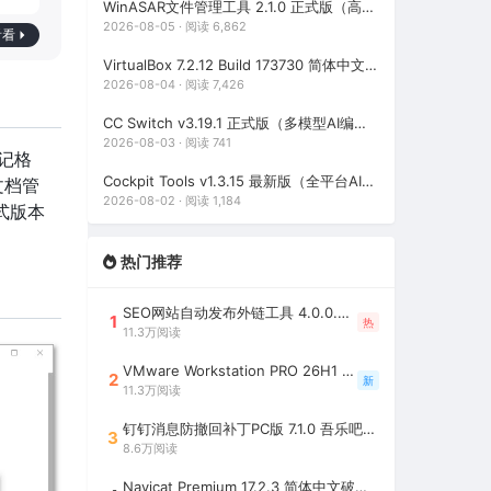
WinASAR文件管理工具 2.1.0 正式版（高仿WinRAR，最好用的Electron ASAR文件打包/解包工具、压缩/解压工具）
2026-08-05 · 阅读 6,862
看看
VirtualBox 7.2.12 Build 173730 简体中文绿色便携版（免费开源的虚拟机）
2026-08-04 · 阅读 7,426
CC Switch v3.19.1 正式版（多模型AI编程助手统一管理平台，AI编程必备工具）
2026-08-03 · 阅读 741
标记格
Cockpit Tools v1.3.15 最新版（全平台AI编程环境账号管理与多开神器，支持WorkBuddy一键签到）
文档管
2026-08-02 · 阅读 1,184
式版本
热门推荐
SEO网站自动发布外链工具 4.0.0.0 吾乐吧优化版（智能代理狂刷外链）
1
热
11.3万阅读
VMware Workstation PRO 26H1 中文精简安装注册版 / 完整版（最好用的虚拟机软件）
2
新
11.3万阅读
钉钉消息防撤回补丁PC版 7.1.0 吾乐吧优化版（支持消息防撤回+钉钉多开+支持消息永不已读+去除钉钉水印）
3
8.6万阅读
Navicat Premium 17.2.3 简体中文破解版（多重数据库管理工具）