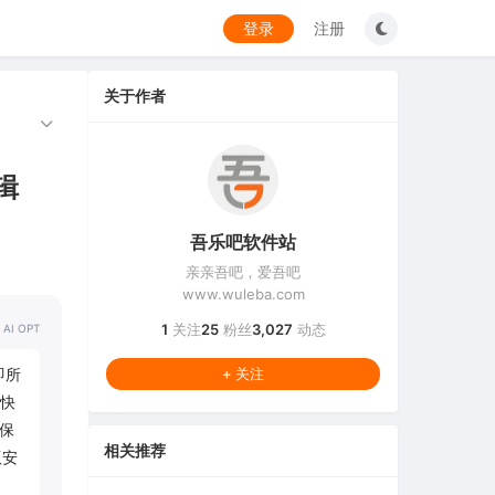
登录
注册
关于作者
辑
吾乐吧软件站
亲亲吾吧，爱吾吧
www.wuleba.com
1
关注
25
粉丝
3,027
动态
 AI OPT
即所
+ 关注
快
保
相关推荐
版安