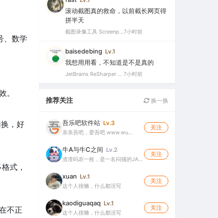
滚动截图真的救命，以前截长网页得
拼半天
截图录像工具 Screenpresso Pro v2.2.12 多语便携版（截图录屏二合一的轻量工具）
7小时前
符号、数学
baisedebing
Lv.1
我想用用看，不知道是不是真的
JetBrains ReSharper 2025.3.3 官方最新破解版（dotUltimate工具集合，.NET开发必备工具箱）
7小时前
高效。
推荐关注
换一换
吾乐吧软件站
Lv.3
切换，好
关注
亲亲吾吧，爱吾吧 www.wu…
牛A与牛C之间
Lv.2
关注
渣渣码农一枚，是一名闷骚的JA…
更多格式，
xuan
Lv.1
关注
这个人很懒，什么都没写
kaodiguaqaq
Lv.1
关注
会在不正
这个人很懒，什么都没写