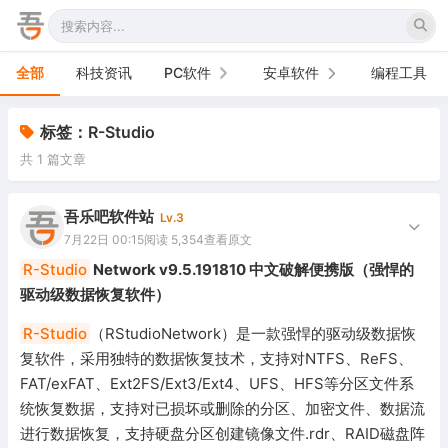
全部
科技资讯
PC软件
安卓软件
编程工具
办公软件
手机软件
标签：R-Studio
共 1 篇文章
网络软件
电视软件
图形图像
车机软件
吾乐吧软件站
Lv.3
7月22日 00:15
阅读 5,354
查看原文
音频视频
R-Studio
Network v9.5.191810 中文破解便携版（强悍的
驱动级数据恢复软件）
游戏娱乐
R-Studio
（RStudioNetwork）是一款强悍的驱动级数据恢
安全防御
复软件，采用独特的数据恢复技术，支持对NTFS、ReFS、
FAT/exFAT、Ext2FS/Ext3/Ext4、UFS、HFS等分区文件系
系统下载
统恢复数据，支持对已损坏或删除的分区、加密文件、数据流
系统工具
进行数据恢复，支持硬盘分区创建镜像文件.rdr、RAID磁盘阵