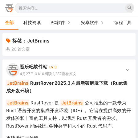
全部
科技资讯
PC软件
安卓软件
编程工具
办公软件
手机软件
标签：JetBrains
共 20 篇文章
网络软件
电视软件
图形图像
车机软件
吾乐吧软件站
Lv.3
4月27日 01:10
阅读 1,287
查看原文
音频视频
JetBrains
RustRover 2025.3.4 最新破解版下载（Rust集
成开发环境）
游戏娱乐
JetBrains
RustRover 是
JetBrains
公司推出的一款专为
安全防御
Rust 语言开发的集成开发环境（IDE）。它旨在提供高效的开
发体验和丰富的工具支持，以满足 Rust 开发者的需求。
系统下载
RustRover 能供处理各种类型和大小的 Rust 代码库。
系统工具
更快地编写代码