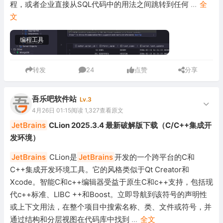
程，或者企业直接从SQL代码中的用法之间跳转到任何
...
全
文
编程工具
转发
24
点赞
分享
吾乐吧软件站
Lv.3
4月26日 01:15
阅读 1,327
查看原文
JetBrains
CLion 2025.3.4 最新破解版下载（C/C++集成开
发环境）
JetBrains
CLion是
JetBrains
开发的一个跨平台的C和
C++集成开发环境工具。它的风格类似于Qt Creator和
Xcode。智能C和c++编辑器受益于原生C和c++支持，包括现
代c++标准、LIBC ++和Boost。立即导航到该符号的声明性
或上下文用法，在整个项目中搜索名称、类、文件或符号，并
通过结构和分层视图在代码库中找到
...
全文