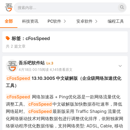
全部
科技资讯
PC软件
安卓软件
编程工具
办公软件
手机软件
标签：cFosSpeed
共 2 篇文章
网络软件
电视软件
图形图像
车机软件
吾乐吧软件站
Lv.3
4月18日 00:15
阅读 4,145
查看原文
音频视频
cFosSpeed
13.10.3005 中文破解版（企业级网络加速优化
工具）
游戏娱乐
cFosSpeed
网络加速器 + Ping优化器是一款网络流量优化
安全防御
调整工具。
cFosSpeed
中文破解版加快数据吞吐速率，降低
网络延时。
cFosSpeed
最新版采用 Traffic Shaping 流量优
系统下载
化网络驱动技术对网络数据包进行调整优化排序，依附独家网
系统工具
络驱动程序优化数据传输，支持网络类型: ADSL, Cable, 移动