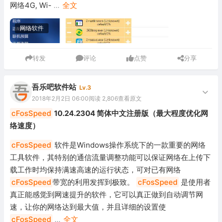
网络4G, Wi-
...
全文
网络软件
转发
评论
点赞
分享
吾乐吧软件站
Lv.3
2018年2月2日 06:00
阅读 2,806
查看原文
cFosSpeed
10.24.2304 简体中文注册版（最大程度优化网
络速度）
cFosSpeed
软件是Windows操作系统下的一款重要的网络
工具软件，其特别的通信流量调整功能可以保证网络在上传下
载工作时均保持满速高速的运行状态，可对已有网络
cFosSpeed
带宽的利用发挥到极致。
cFosSpeed
是使用者
真正能感觉到网速提升的软件，它可以真正做到自动调节网
速，让你的网络达到最大值，并且详细的设置使
cFosSpeed
...
全文