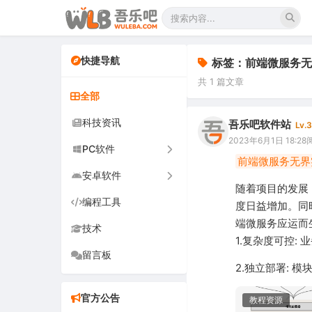
快捷导航
标签：前端微服务无
共 1 篇文章
全部
科技资讯
吾乐吧软件站
Lv.3
2023年6月1日 18:28
阅
PC软件
前端微服务无界
安卓软件
办公软件
随着项目的发展
编程工具
网络软件
手机软件
度日益增加。同
端微服务应运而
技术
图形图像
电视软件
1.复杂度可控:
留言板
音频视频
车机软件
2.独立部署: 
游戏娱乐
官方公告
教程资源
安全防御