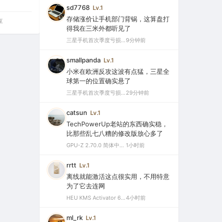
sd7768
Lv.1
存储涨价让手机部门背锅，这算盘打
享
得我在三米外都听见了
三星手机首次季度亏损，中国市场仅剩0.1%份额背后的三大败因
9分钟前
smallpanda
Lv.1
小米在欧洲反攻这波有点猛，三星全
球第一的位置确实悬了
三星手机首次季度亏损，中国市场仅剩0.1%份额背后的三大败因
29分钟前
catsun
Lv.1
TechPowerUp老站的东西确实稳，
比那些乱七八糟的修改版放心多了
GPU-Z 2.70.0 简体中文汉化版（显卡测试专业的软件）
1小时前
rrtt
Lv.1
离线就能激活这点很实用，不用特意
为了它去连网
HEU KMS Activator 64.0 简体中文版（支持激活最新版Windows/Office离线永久激活）
4小时前
ml_rk
Lv.1