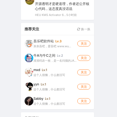
开源透明才是硬道理，作者还公开核
心代码，这态度真没话说
HEU KMS Activator 64.0 简体中文版（支持激活最新版Windows/Office离线永久激活）
5小时前
推荐关注
换一换
吾乐吧软件站
Lv.3
关注
亲亲吾吧，爱吾吧 www.wu…
牛A与牛C之间
Lv.2
关注
渣渣码农一枚，是一名闷骚的JA…
mxd
Lv.1
关注
这个人很懒，什么都没写
yyn
Lv.1
关注
这个人很懒，什么都没写
Sabby
Lv.1
关注
这个人很懒，什么都没写