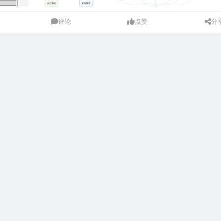
评论
点赞
分