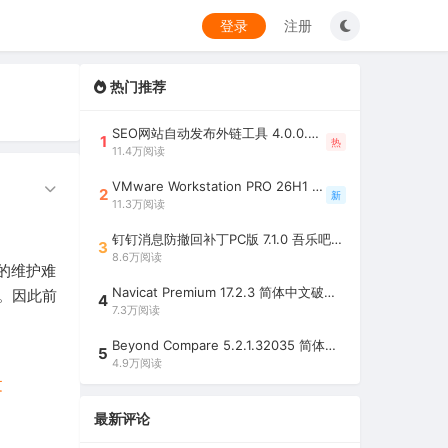
登录
注册
热门推荐
SEO网站自动发布外链工具 4.0.0.0 吾乐吧优化版（智能代理狂刷外链）
1
热
11.4万阅读
VMware Workstation PRO 26H1 中文精简安装注册版 / 完整版（最好用的虚拟机软件）
2
新
11.3万阅读
钉钉消息防撤回补丁PC版 7.1.0 吾乐吧优化版（支持消息防撤回+钉钉多开+支持消息永不已读+去除钉钉水印）
3
8.6万阅读
的维护难
Navicat Premium 17.2.3 简体中文破解版（多重数据库管理工具）
。因此前
4
7.3万阅读
Beyond Compare 5.2.1.32035 简体中文注册版（超强文件/夹比较工具）
5
4.9万阅读
文
最新评论