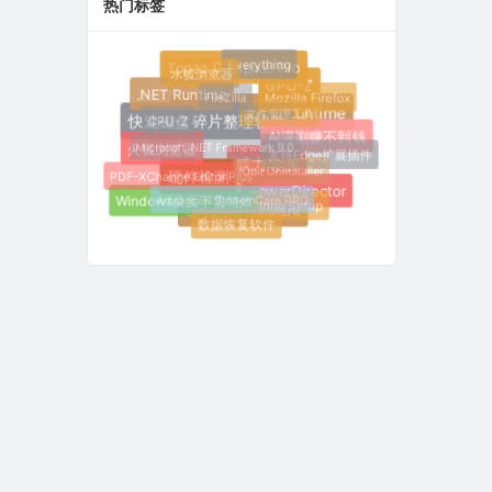
热门标签
Everything
Topaz Gigapixel Pro
水狐浏览器
GPU-Z
FileZilla
.NET Runtime
Mozilla Firefox
文件管理工具
.NET Desktop Runtime
CPU-Z
快速磁盘碎片整理软件
AI漫剧赚不到钱
Microsoft .NET Framework 9.0
火狐浏览器
支持Edge扩展插件
IObit Uninstaller
威力导演
PDF-XChange Editor Plus
硬件检测
PowerDirector
Advanced SystemCare PRO
Windows桌面下雪特效
Inno Setup
CrystalDiskMark
数据恢复软件