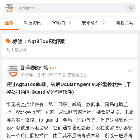
全部
科技资讯
PC软件
安卓软件
编程工具
办公软件
手机软件
标签：Agt3Tool破解版
共 1 篇文章
网络软件
电视软件
图形图像
车机软件
吾乐吧软件站
Lv.3
2023年11月9日 05:20
阅读 1万
查看原文
音频视频
通过Agt3Tool卸载、破解Ocular Agent V3的监控软件（干
掉公司的IP-Guard V3监控软件）
游戏娱乐
常见的监控软件有：第三只眼、威盾、数据伞、同易电脑监
安全防御
控、WorkWin管理专家、局域网管家监控、键盘记录器、电脑
屏幕实时监控、ip-guard、金盾、国迈等等。但是这类软件一
系统下载
般不会被显示地发现，它们通常通过隐蔽手段在被监控机器安
系统工具
装一个后门监控插件。由于其不是病毒或木马，所以一般杀毒