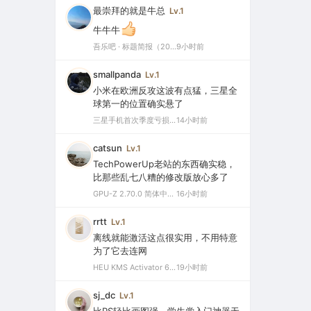
最崇拜的就是牛总
Lv.1
牛牛牛
吾乐吧 · 标题简报（2026-08-08）
9小时前
smallpanda
Lv.1
小米在欧洲反攻这波有点猛，三星全
球第一的位置确实悬了
三星手机首次季度亏损，中国市场仅剩0.1%份额背后的三大败因
14小时前
catsun
Lv.1
TechPowerUp老站的东西确实稳，
比那些乱七八糟的修改版放心多了
GPU-Z 2.70.0 简体中文汉化版（显卡测试专业的软件）
16小时前
rrtt
Lv.1
离线就能激活这点很实用，不用特意
为了它去连网
HEU KMS Activator 64.0 简体中文版（支持激活最新版Windows/Office离线永久激活）
19小时前
sj_dc
Lv.1