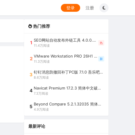
登录
注册
热门推荐
SEO网站自动发布外链工具 4.0.0.0 吾乐吧优化版（智能代理狂刷外链）
1
热
11.4万阅读
VMware Workstation PRO 26H1 中文精简安装注册版 / 完整版（最好用的虚拟机软件）
2
新
11.3万阅读
钉钉消息防撤回补丁PC版 7.1.0 吾乐吧优化版（支持消息防撤回+钉钉多开+支持消息永不已读+去除钉钉水印）
3
8.6万阅读
Navicat Premium 17.2.3 简体中文破解版（多重数据库管理工具）
4
7.3万阅读
Beyond Compare 5.2.1.32035 简体中文注册版（超强文件/夹比较工具）
5
4.9万阅读
最新评论