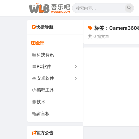
快捷导航
标签：Camera36
共 0 篇文章
全部
科技资讯
PC软件
安卓软件
办公软件
编程工具
网络软件
手机软件
技术
图形图像
电视软件
留言板
音频视频
车机软件
游戏娱乐
官方公告
安全防御