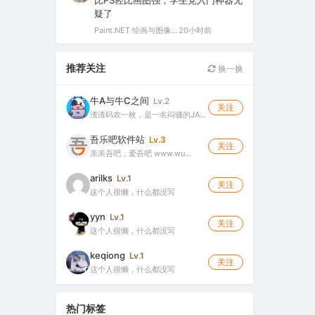
比PS轻比画图强，学生党入门神器无
疑了
Paint.NET 绘画与图像处理软件 v5.1.12 官方版（Windows 免费开源图像编辑工具）
20小时前
推荐关注
换一换
牛A与牛C之间
Lv.2
关注
渣渣码农一枚，是一名闷骚的JA…
吾乐吧软件站
Lv.3
关注
亲亲吾吧，爱吾吧 www.wu…
arilks
Lv.1
关注
这个人很懒，什么都没写
yyn
Lv.1
关注
这个人很懒，什么都没写
keqiong
Lv.1
关注
这个人很懒，什么都没写
热门标签