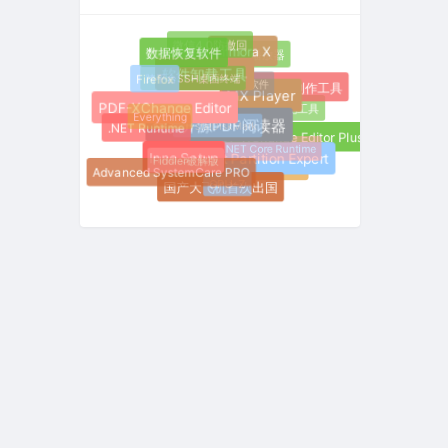
微信4.0防撤回
Filmora X
PC播放器
数据恢复软件
跨平台SSH桌面终端
软件卸载工具
Firefox
开源软件
U盘引导盘制作工具
MX Player
系统优化工具
PDF-XChange Editor
Everything
CrystalDiskMark
.NET Runtime
免费开源PDF阅读器
PDF-XChange Editor Plus
ASP.NET Core Runtime
Fiddler破解版
Inno Setup
Macrorit Partition Expert
AI账号管理
Advanced SystemCare PRO
GPU-Z
国产大飞机首次出国