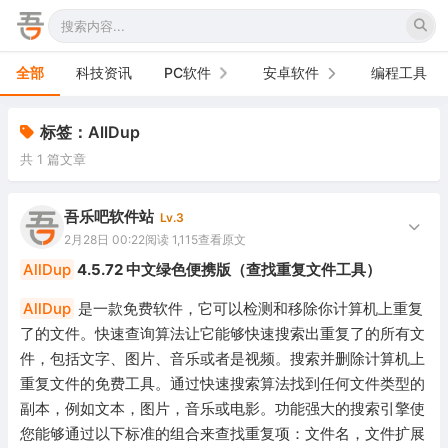
全部
科技资讯
PC软件
安卓软件
编程工具
办公软件
手机软件
标签：AllDup
共 1 篇文章
网络软件
电视软件
图形图像
车机软件
吾乐吧软件站
Lv.3
2月28日 00:22
阅读 1,115
查看原文
音频视频
AllDup
4.5.72 中文绿色便携版（查找重复文件工具）
游戏娱乐
AllDup
是一款免费软件，它可以检测和移除你计算机上重复
了的文件。快速查询算法让它能够快速搜索出重复了的所有文
安全防御
件，包括文字、图片、音乐或者是视频。搜索并删除计算机上
重复文件的免费工具。通过快速搜索算法找到任何文件类型的
系统下载
副本，例如文本，图片，音乐或电影。功能强大的搜索引擎使
系统工具
您能够通过以下标准的组合来查找重复项：文件名，文件扩展