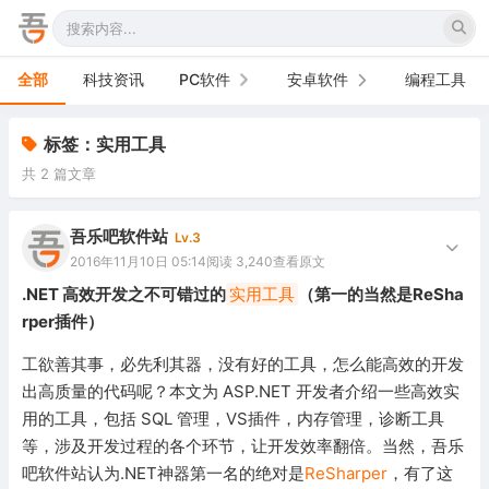
全部
科技资讯
PC软件
安卓软件
编程工具
办公软件
手机软件
标签：实用工具
共 2 篇文章
网络软件
电视软件
图形图像
车机软件
吾乐吧软件站
Lv.3
2016年11月10日 05:14
阅读 3,240
查看原文
音频视频
.NET 高效开发之不可错过的
实用工具
（第一的当然是ReSha
rper插件）
游戏娱乐
工欲善其事，必先利其器，没有好的工具，怎么能高效的开发
安全防御
出高质量的代码呢？本文为 ASP.NET 开发者介绍一些高效实
用的工具，包括 SQL 管理，VS插件，内存管理，诊断工具
系统下载
等，涉及开发过程的各个环节，让开发效率翻倍。当然，吾乐
系统工具
吧软件站认为.NET神器第一名的绝对是
ReSharper
，有了这