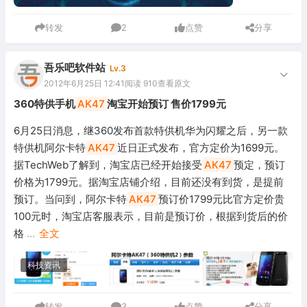
转发
2
点赞
分享
吾乐吧软件站
Lv.3
2012年6月25日 12:41
阅读 910
查看原文
360特供手机
AK47
淘宝开始预订 售价1799元
6月25日消息，继360发布首款特供机华为闪耀之后，另一款
特供机阿尔卡特
AK47
近日正式发布，官方定价为1699元。
据TechWeb了解到，淘宝店已经开始接受
AK47
预定，预订
价格为1799元。据淘宝店铺介绍，目前还没有到货，是提前
预订。当问到，阿尔卡特
AK47
预订价1799元比官方定价贵
100元时，淘宝店客服表示，目前是预订价，根据到货后的价
格
...
全文
科技资讯
转发
3
点赞
分享