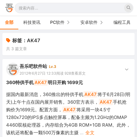
全部
科技资讯
PC软件
安卓软件
编程工具
办公软件
手机软件
标签：AK47
共 3 篇文章
网络软件
电视软件
图形图像
车机软件
吾乐吧软件站
Lv.3
2012年6月27日 12:33
阅读 928
查看原文
音频视频
360特供手机
AK47
明日开购 1699元
游戏娱乐
据国内最新消息，360推出的特供手机
AK47
将于6月28日(明
天)上午十点在国内展开销售。360官方表示，
AK47
手机抢
安全防御
购价为1699元。配置方面，
AK47
将采用一块4.5寸
1280x720的IPS多点触控屏幕，配备主频为1.2GHz的OMAP
系统下载
4460双核处理器，内存组合为4GB ROM+1GB RAM。此外，
系统工具
该机还将配备一颗500万像素的主摄
...
全文