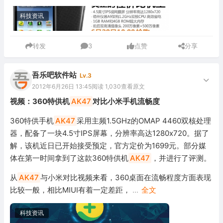
科技资讯
转发
3
点赞
分享
吾乐吧软件站
Lv.3
2012年6月26日 13:45
阅读 1,030
查看原文
视频：360特供机
AK47
对比小米手机流畅度
360特供手机
AK47
采用主频1.5GHz的OMAP 4460双核处理
器，配备了一块4.5寸IPS屏幕，分辨率高达1280x720。据了
解，该机近日已开始接受预定，官方定价为1699元。部分媒
体在第一时间拿到了这款360特供机
AK47
，并进行了评测。
从
AK47
与小米对比视频来看，360桌面在流畅程度方面表现
比较一般，相比MIUI有着一定差距，
...
全文
科技资讯