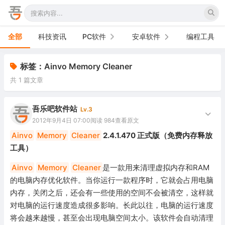
全部
科技资讯
PC软件
安卓软件
编程工具
办公软件
手机软件
标签：Ainvo Memory Cleaner
共 1 篇文章
网络软件
电视软件
图形图像
车机软件
吾乐吧软件站
Lv.3
2012年9月4日 07:00
阅读 984
查看原文
音频视频
Ainvo
Memory
Cleaner
2.4.1.470 正式版（免费内存释放
工具）
游戏娱乐
Ainvo
Memory
Cleaner
是一款用来清理虚拟内存和RAM
安全防御
的电脑内存优化软件。当你运行一款程序时，它就会占用电脑
内存，关闭之后，还会有一些使用的空间不会被清空，这样就
系统下载
对电脑的运行速度造成很多影响。长此以往，电脑的运行速度
系统工具
将会越来越慢，甚至会出现电脑空间太小。该软件会自动清理