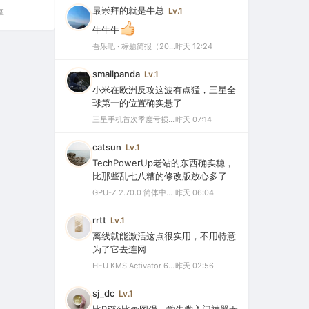
最崇拜的就是牛总
Lv.1
享
牛牛牛
吾乐吧 · 标题简报（2026-08-08）
昨天 12:24
smallpanda
Lv.1
小米在欧洲反攻这波有点猛，三星全
球第一的位置确实悬了
三星手机首次季度亏损，中国市场仅剩0.1%份额背后的三大败因
昨天 07:14
catsun
Lv.1
TechPowerUp老站的东西确实稳，
比那些乱七八糟的修改版放心多了
GPU-Z 2.70.0 简体中文汉化版（显卡测试专业的软件）
昨天 06:04
rrtt
Lv.1
离线就能激活这点很实用，不用特意
为了它去连网
HEU KMS Activator 64.0 简体中文版（支持激活最新版Windows/Office离线永久激活）
昨天 02:56
sj_dc
Lv.1