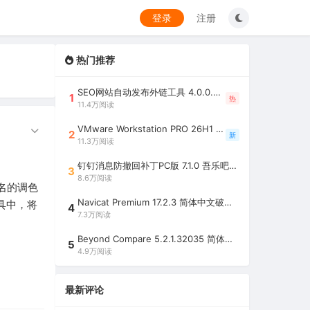
登录
注册
热门推荐
SEO网站自动发布外链工具 4.0.0.0 吾乐吧优化版（智能代理狂刷外链）
1
热
11.4万阅读
VMware Workstation PRO 26H1 中文精简安装注册版 / 完整版（最好用的虚拟机软件）
2
新
11.3万阅读
钉钉消息防撤回补丁PC版 7.1.0 吾乐吧优化版（支持消息防撤回+钉钉多开+支持消息永不已读+去除钉钉水印）
3
8.6万阅读
款著名的调色
Navicat Premium 17.2.3 简体中文破解版（多重数据库管理工具）
具中，将
4
7.3万阅读
Beyond Compare 5.2.1.32035 简体中文注册版（超强文件/夹比较工具）
5
4.9万阅读
最新评论