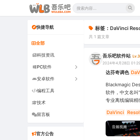
快捷导航
标签：DaVinci Resol
共 1 篇文章
全部
科技资讯
吾乐吧软件站
Lv.3
2024年4月28日 01:2
PC软件
达芬奇调色
DaV
安卓软件
办公软件
Blackmagic De
编程工具
网络软件
手机软件
软件，中文名叫
专业离线编辑精
技术
图形图像
电视软件
DaVinci
Reso
留言板
音频视频
车机软件
游戏娱乐
音频视频
官方公告
安全防御