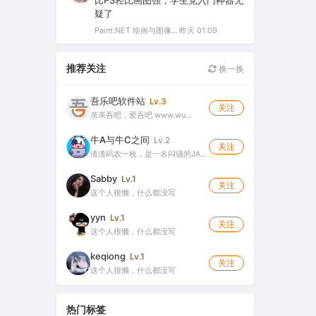
比PS轻比画图强，学生党入门神器无
疑了
Paint.NET 绘画与图像处理软件 v5.1.12 官方版（Windows 免费开源图像编辑工具）
昨天 01:09
推荐关注
换一换
吾乐吧软件站
Lv.3
关注
亲亲吾吧，爱吾吧 www.wu…
牛A与牛C之间
Lv.2
关注
渣渣码农一枚，是一名闷骚的JA…
Sabby
Lv.1
关注
这个人很懒，什么都没写
yyn
Lv.1
关注
这个人很懒，什么都没写
keqiong
Lv.1
关注
这个人很懒，什么都没写
热门标签