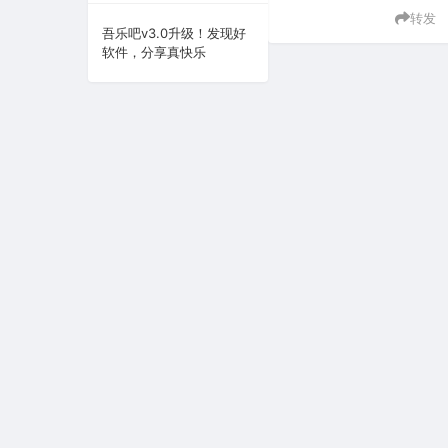
转发
系统下载
吾乐吧v3.0升级！发现好
软件，分享真快乐
系统工具