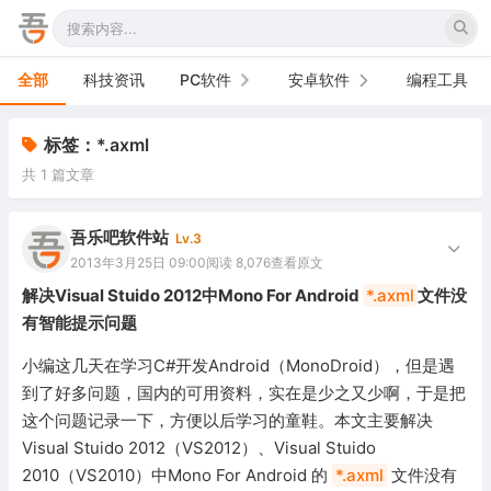
全部
科技资讯
PC软件
安卓软件
编程工具
办公软件
手机软件
标签：*.axml
共 1 篇文章
网络软件
电视软件
图形图像
车机软件
吾乐吧软件站
Lv.3
2013年3月25日 09:00
阅读 8,076
查看原文
音频视频
解决Visual Stuido 2012中Mono For Android
*.axml
文件没
有智能提示问题
游戏娱乐
小编这几天在学习C#开发Android（MonoDroid），但是遇
安全防御
到了好多问题，国内的可用资料，实在是少之又少啊，于是把
这个问题记录一下，方便以后学习的童鞋。本文主要解决
系统下载
Visual Stuido 2012（VS2012）、Visual Stuido
系统工具
2010（VS2010）中Mono For Android 的
*.axml
文件没有