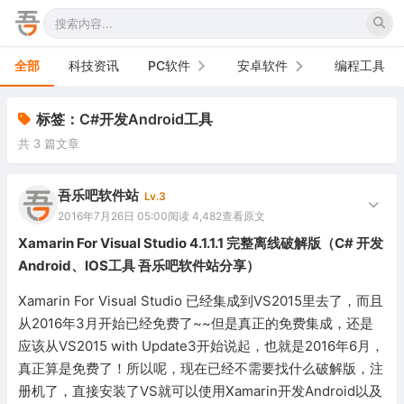
全部
科技资讯
PC软件
安卓软件
编程工具
办公软件
手机软件
标签：C#开发Android工具
共 3 篇文章
网络软件
电视软件
图形图像
车机软件
吾乐吧软件站
Lv.3
2016年7月26日 05:00
阅读 4,482
查看原文
音频视频
Xamarin For Visual Studio 4.1.1.1 完整离线破解版（C# 开发
Android、IOS工具 吾乐吧软件站分享）
游戏娱乐
Xamarin For Visual Studio 已经集成到VS2015里去了，而且
安全防御
从2016年3月开始已经免费了~~但是真正的免费集成，还是
应该从VS2015 with Update3开始说起，也就是2016年6月，
系统下载
真正算是免费了！所以呢，现在已经不需要找什么破解版，注
系统工具
册机了，直接安装了VS就可以使用Xamarin开发Android以及