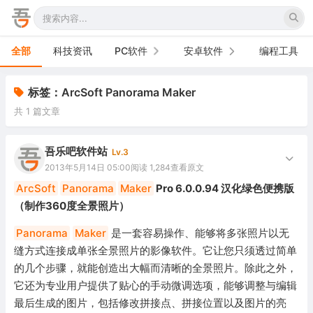
全部
科技资讯
PC软件
安卓软件
编程工具
办公软件
手机软件
标签：ArcSoft Panorama Maker
共 1 篇文章
网络软件
电视软件
图形图像
车机软件
吾乐吧软件站
Lv.3
2013年5月14日 05:00
阅读 1,284
查看原文
音频视频
ArcSoft
Panorama
Maker
Pro 6.0.0.94 汉化绿色便携版
（制作360度全景照片）
游戏娱乐
Panorama
Maker
是一套容易操作、能够将多张照片以无
安全防御
缝方式连接成单张全景照片的影像软件。它让您只须透过简单
的几个步骤，就能创造出大幅而清晰的全景照片。除此之外，
系统下载
它还为专业用户提供了贴心的手动微调选项，能够调整与编辑
系统工具
最后生成的图片，包括修改拼接点、拼接位置以及图片的亮