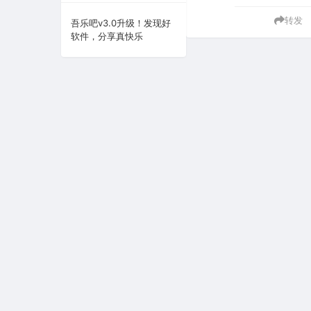
转发
系统下载
吾乐吧v3.0升级！发现好
软件，分享真快乐
系统工具