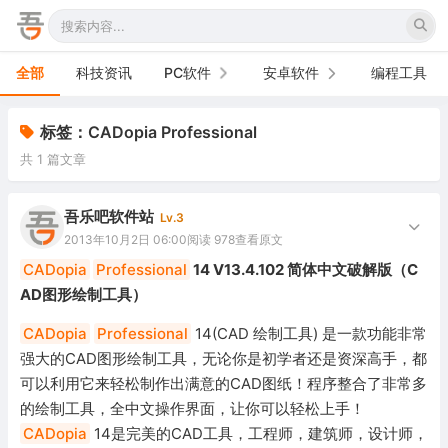
全部
科技资讯
PC软件
安卓软件
编程工具
办公软件
手机软件
标签：CADopia Professional
共 1 篇文章
网络软件
电视软件
图形图像
车机软件
吾乐吧软件站
Lv.3
2013年10月2日 06:00
阅读 978
查看原文
音频视频
CADopia
Professional
14 V13.4.102 简体中文破解版（C
AD图形绘制工具）
游戏娱乐
CADopia
Professional
14(CAD 绘制工具) 是一款功能非常
安全防御
强大的CAD图形绘制工具，无论你是初学者还是资深高手，都
可以利用它来轻松制作出满意的CAD图纸！程序整合了非常多
系统下载
的绘制工具，全中文操作界面，让你可以轻松上手！
系统工具
CADopia
14是完美的CAD工具，工程师，建筑师，设计师，