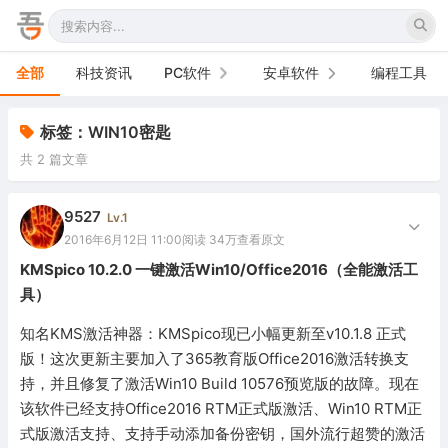
全部
科技资讯
PC软件
安卓软件
编程工具
办公软件
手机软件
标签：WIN10密匙
共 2 篇文章
网络软件
电视软件
图形图像
车机软件
9527
Lv.1
2016年6月12日 11:00
阅读 34万
查看原文
音频视频
KMSpico 10.2.0 一键激活Win10/Office2016（全能激活工
具）
游戏娱乐
知名KMS激活神器：KMSpico现已小幅更新至v10.1.8 正式
安全防御
版！这次更新主要加入了365教育版Office2016激活转换支
持，并且修复了激活Win10 Build 10576预览版的故障。现在
系统下载
该软件已经支持Office2016 RTM正式版激活、Win10 RTM正
系统工具
式版激活支持、支持手动添加备份密钥，国外流行超赞的激活