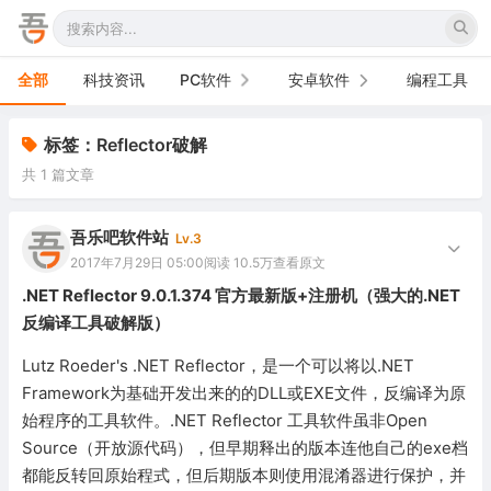
全部
科技资讯
PC软件
安卓软件
编程工具
办公软件
手机软件
标签：Reflector破解
共 1 篇文章
网络软件
电视软件
图形图像
车机软件
吾乐吧软件站
Lv.3
2017年7月29日 05:00
阅读 10.5万
查看原文
音频视频
.NET Reflector 9.0.1.374 官方最新版+注册机（强大的.NET
反编译工具破解版）
游戏娱乐
Lutz Roeder's .NET Reflector，是一个可以将以.NET
安全防御
Framework为基础开发出来的的DLL或EXE文件，反编译为原
始程序的工具软件。.NET Reflector 工具软件虽非Open
系统下载
Source（开放源代码），但早期释出的版本连他自己的exe档
系统工具
都能反转回原始程式，但后期版本则使用混淆器进行保护，并