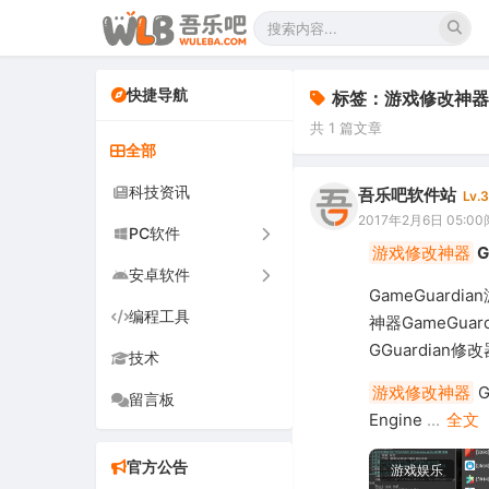
快捷导航
标签：游戏修改神器
共 1 篇文章
全部
科技资讯
吾乐吧软件站
Lv.3
2017年2月6日 05:00
PC软件
游戏修改神器
G
安卓软件
办公软件
GameGuar
编程工具
网络软件
手机软件
神器GameGu
GGuardian
技术
图形图像
电视软件
游戏修改神器
G
留言板
音频视频
车机软件
Engine
...
全文
游戏娱乐
官方公告
游戏娱乐
安全防御