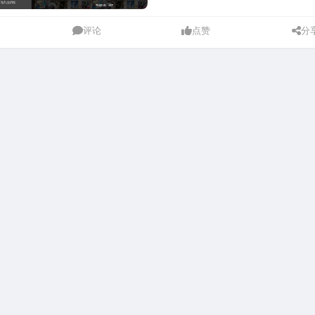
评论
点赞
分