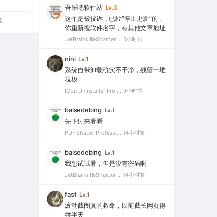
吾乐吧软件站
Lv.3
这个是被投诉，已经“停止更新”的，
享
你重新搜软件名字，有其他文章地址
JetBrains ReSharper 2021.2.1 Ultimate 官方最新破解版+注册机（VS最好用的插件，停止更新）
5小时前
nini
Lv.1
系统自带卸载确实不干净，残留一堆
垃圾
IObit Uninstaller Pro 15.5.0.11 绿色特别版（强大的软件卸载工具）
9小时前
baisedebing
Lv.1
先下过来看看
PDF Shaper Professional 15.6 中文破解版（强大实用的全能PDF工具箱）
14小时前
baisedebing
Lv.1
我想试试看，但是没有密码啊
JetBrains ReSharper 2021.2.1 Ultimate 官方最新破解版+注册机（VS最好用的插件，停止更新）
14小时前
fast
Lv.1
滚动截图真的救命，以前截长网页得
拼半天