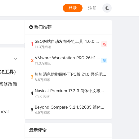
登录
注册
热门推荐
SEO网站自动发布外链工具 4.0.0.0 吾乐吧优化版（智能代理狂刷外链）
1
热
11.3万阅读
VMware Workstation PRO 26H1 中文精简安装注册版 / 完整版（最好用的虚拟机软件）
2
新
11.3万阅读
的CE工具）
钉钉消息防撤回补丁PC版 7.1.0 吾乐吧优化版（支持消息防撤回+钉钉多开+支持消息永不已读+去除钉钉水印）
3
8.6万阅读
游戏修改新
Navicat Premium 17.2.3 简体中文破解版（多重数据库管理工具）
4
7.3万阅读
Beyond Compare 5.2.1.32035 简体中文注册版（超强文件/夹比较工具）
5
eat
4.9万阅读
最新评论