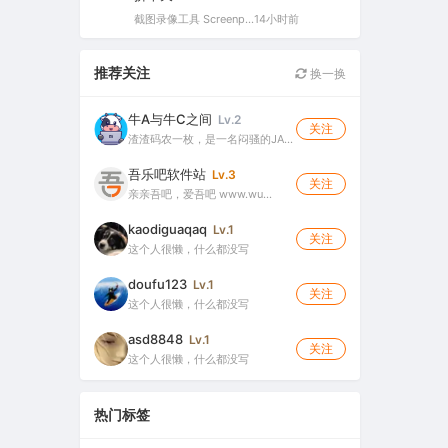
截图录像工具 Screenpresso Pro v2.2.12 多语便携版（截图录屏二合一的轻量工具）
14小时前
推荐关注
换一换
牛A与牛C之间
Lv.2
关注
渣渣码农一枚，是一名闷骚的JA…
吾乐吧软件站
Lv.3
关注
亲亲吾吧，爱吾吧 www.wu…
kaodiguaqaq
Lv.1
关注
这个人很懒，什么都没写
doufu123
Lv.1
关注
这个人很懒，什么都没写
asd8848
Lv.1
关注
这个人很懒，什么都没写
热门标签