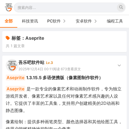
全部
科技资讯
PC软件
安卓软件
编程工具
办公软件
手机软件
标签：Aseprite
共 1 篇文章
网络软件
电视软件
图形图像
车机软件
吾乐吧软件站
Lv.3
2025年12月4日 00:11
阅读 673
查看原文
音频视频
Aseprite
1.3.15.5 多语便携版（像素图制作软件）
游戏娱乐
Aseprite
是一款专业的像素艺术和动画制作软件，专为独立
游戏开发者、像素艺术家以及任何对像素艺术感兴趣的人设
安全防御
计。它提供了丰富的工具集，支持用户创建精美的2D动画和
静态图像。
系统下载
像素绘制：提供多种画笔类型、颜色选择器和其他绘图工具，
系统工具
使用户能够精确地控制每一个像素。