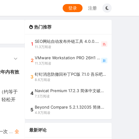
登录
注册
热门推荐
SEO网站自动发布外链工具 4.0.0.0 吾乐吧优化版（智能代理狂刷外链）
1
热
11.3万阅读
VMware Workstation PRO 26H1 中文精简安装注册版 / 完整版（最好用的虚拟机软件）
2
新
11.3万阅读
2年内有效
钉钉消息防撤回补丁PC版 7.1.0 吾乐吧优化版（支持消息防撤回+钉钉多开+支持消息永不已读+去除钉钉水印）
3
8.6万阅读
Navicat Premium 17.2.3 简体中文破解版（多重数据库管理工具）
ts（约等于
4
7.3万阅读
，轻松开
Beyond Compare 5.2.1.32035 简体中文注册版（超强文件/夹比较工具）
5
4.9万阅读
最新评论
一次
...
全