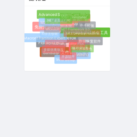
Advanced SystemCare PRO
IObit Uninstaller
迅雷去广告
.NET桌面运行时
MX Player
Win11低内存版
硬件检测
免费开源PDF阅读器
Microsoft .NET Framework 9.0
.NET Desktop Runtime
AI弄丢饭碗
强大的网络调试抓包工具
Macrorit Partition Expert
Firefox
数据恢复软件
PDF-XChange Editor Plus
Fiddler破解版
调节屏幕颜色
威力导演
多媒体播放器
Bandizip
WinASAR文件管理工具
HWiNFO
开源软件
Inno Setup