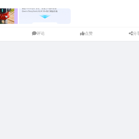
评论
点赞
分