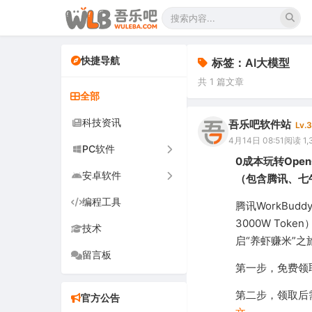
快捷导航
标签：AI大模型
共 1 篇文章
全部
科技资讯
吾乐吧软件站
Lv.3
4月14日 08:51
阅读 1,
PC软件
0成本玩转Ope
安卓软件
办公软件
（包含腾讯、七
编程工具
网络软件
手机软件
腾讯WorkBud
3000W To
技术
图形图像
电视软件
启“养虾赚米”之
留言板
音频视频
车机软件
第一步，免费领取
游戏娱乐
第二步，领取后
官方公告
安全防御