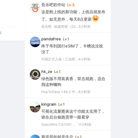
吾乐吧软件站
Lv.3
这是刚上线的新功能，上线后就发布
了。如无意外，每天8点更新
吾乐吧 · 标题简报（2026-08-06）
3小时前
享
pandafree
Lv.1
终于等到国行eSIM了，卡槽说没就
没了
中国正式入场！工信部批复eSIM手机商用试验，2026或成爆发元年
4小时前
hk_ze
Lv.1
绿色版不用装真香，双击就跑，适合
我这种懒狗
HopToDesk 1.46.2 中文绿色版（免费远程协助工具）
6小时前
kingrain
Lv.1
可视化流量图表这个功能太实用了，
谁在后台偷跑宽带一眼看穿
GlassWire 3.8.1061 中文特别版（可视化网络监控与个人防火墙）
11小时前
最崇拜的就是牛总
Lv.1