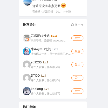
这简报没有准点更新
吾乐吧 · 标题简报（2026-08-06）
11小时前
推荐关注
换一换
吾乐吧软件站
Lv.3
关注
亲亲吾吧，爱吾吧 www.wu…
牛A与牛C之间
Lv.2
关注
渣渣码农一枚，是一名闷骚的JA…
sg1235
Lv.1
关注
这个人很懒，什么都没写
DTOO
Lv.1
关注
这个人很懒，什么都没写
keqiong
Lv.1
关注
这个人很懒，什么都没写
热门标签