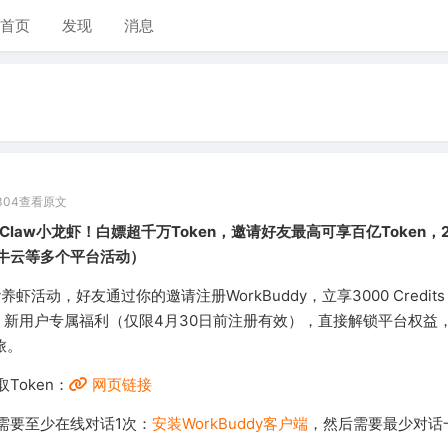
首页
发现
消息
304
查看原文
nClaw小龙虾！白嫖超千万Token，邀请好友最高可享百亿Token，
牛云等多个平台活动）
dy养虾活动，好友通过你的邀请注册WorkBuddy，立享3000 Credi
ken）新用户专属福利（仅限4月30日前注册有效），直接解锁平台权益
旅。
Token：
网页链接
需要至少在线对话1次：
安装WorkBuddy客户端
，然后需要最少对话