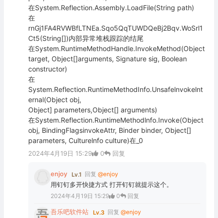
在System.Reflection.Assembly.LoadFile(String path)
在
rnGj1FA4RVWBfLTNEa.Sqo5QqTUWDQeBj2Bqv.WoSrl1
Ct5(String[])内部异常堆栈跟踪的结尾
在System.RuntimeMethodHandle.InvokeMethod(Object
target, Object[]arguments, Signature sig, Boolean
constructor)
在
System.Reflection.RuntimeMethodInfo.Unsafelnvokelnt
ernal(Object obj,
Object] parameters,Object[] arguments)
在System.Reflection.RuntimeMethodlnfo.Invoke(Object
obj, BindingFlagsinvokeAttr, Binder binder, Object[]
parameters, Culturelnfo culture)在_0
2024年4月19日 15:29
0
回复
enjoy
回复
@enjoy
Lv.1
用钉钉多开快捷方式 打开钉钉就提示这个。
2024年4月19日 15:29
0
回复
吾乐吧软件站
回复
@enjoy
Lv.3