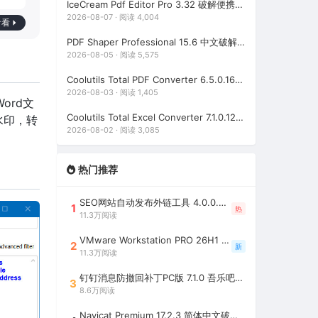
IceCream Pdf Editor Pro 3.32 破解便携版（冰淇淋PDF编辑器）
2026-08-07 · 阅读 4,004
看看
PDF Shaper Professional 15.6 中文破解版（强大实用的全能PDF工具箱）
2026-08-05 · 阅读 5,575
Coolutils Total PDF Converter 6.5.0.168 多语言激活版（PDF格式转换）
2026-08-03 · 阅读 1,405
Word文
Coolutils Total Excel Converter 7.1.0.128 中文破解版（Excel格式转换工具）
水印，转
2026-08-02 · 阅读 3,085
热门推荐
SEO网站自动发布外链工具 4.0.0.0 吾乐吧优化版（智能代理狂刷外链）
1
热
11.3万阅读
VMware Workstation PRO 26H1 中文精简安装注册版 / 完整版（最好用的虚拟机软件）
2
新
11.3万阅读
钉钉消息防撤回补丁PC版 7.1.0 吾乐吧优化版（支持消息防撤回+钉钉多开+支持消息永不已读+去除钉钉水印）
3
8.6万阅读
Navicat Premium 17.2.3 简体中文破解版（多重数据库管理工具）