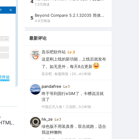
4
7.3万阅读
Beyond Compare 5.2.1.32035 简体中文注册版（超强文件/夹比较工具）
5
4.9万阅读
最新评论
吾乐吧软件站
Lv.3
这是刚上线的新功能，上线后就发布
了。如无意外，每天8点更新
吾乐吧 · 标题简报（2026-08-06）
4小时前
pandafree
Lv.1
终于等到国行eSIM了，卡槽说没就
没了
中国正式入场！工信部批复eSIM手机商用试验，2026或成爆发元年
5小时前
M、
hk_ze
Lv.1
HTML、
绿色版不用装真香，双击就跑，适合
我这种懒狗