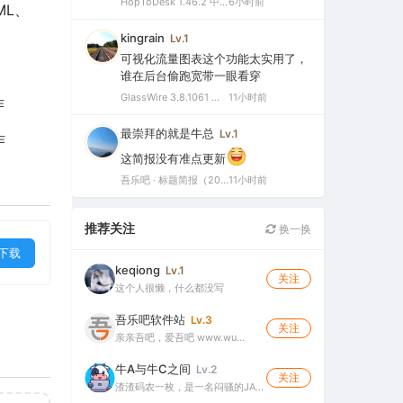
HopToDesk 1.46.2 中文绿色版（免费远程协助工具）
6小时前
ML、
kingrain
Lv.1
可视化流量图表这个功能太实用了，
谁在后台偷跑宽带一眼看穿
GlassWire 3.8.1061 中文特别版（可视化网络监控与个人防火墙）
11小时前
作
最崇拜的就是牛总
Lv.1
作
这简报没有准点更新
吾乐吧 · 标题简报（2026-08-06）
11小时前
推荐关注
换一换
下载
keqiong
Lv.1
关注
这个人很懒，什么都没写
吾乐吧软件站
Lv.3
关注
亲亲吾吧，爱吾吧 www.wu…
牛A与牛C之间
Lv.2
关注
渣渣码农一枚，是一名闷骚的JA…