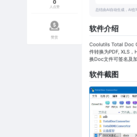
0
人点赞
总结由AI自动生成，AI
软件介绍
赞赏
Coolutils Tota
件转换为PDF, X
换Doc文件可签名及
软件截图