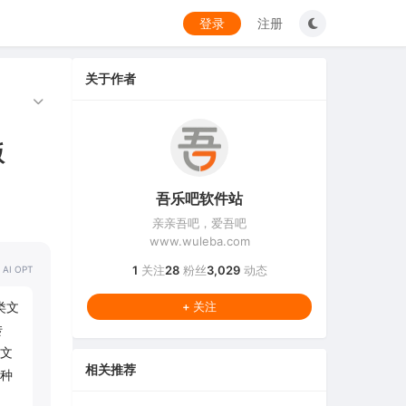
登录
注册
关于作者
版
吾乐吧软件站
亲亲吾吧，爱吾吧
www.wuleba.com
1
关注
28
粉丝
3,029
动态
 AI OPT
各类文
+ 关注
转
文
相关推荐
种