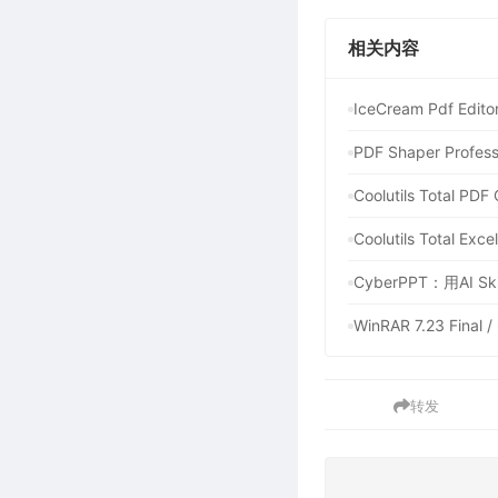
相关内容
IceCream Pdf E
PDF Shaper Pr
Coolutils Total
Coolutils Total 
CyberPPT：用AI
WinRAR 7.23 F
转发