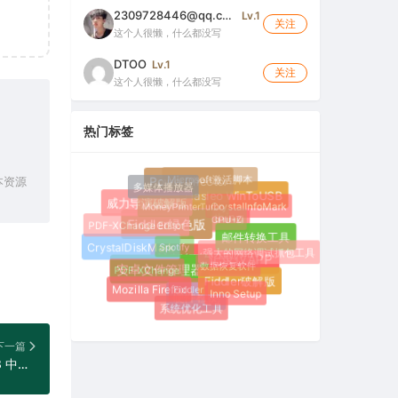
2309728446@qq.com
Lv.1
关注
这个人很懒，什么都没写
DTOO
Lv.1
关注
这个人很懒，什么都没写
热门标签
Microsoft激活脚本
本资源
PowerDirector
多媒体播放器
Hasleo WinToUSB
MoneyPrinterTurbo
CrystalInfoMark
威力导演破解版
CPU-Z
PDF-XChange Editor
Everything
Fiddler绿色版
邮件转换工具
Spotify
CrystalDiskMark
强大的网络调试抓包工具
数据恢复软件
护驾行车记录仪APP
PDF-XChange
安卓文件管理器
Fiddler破解版
Fiddler
Mozilla Firefox
Inno Setup
硬件检测
系统优化工具
下一篇
Coolutils Total Excel Converter 7.1.0.128 中文破解版（Excel格式转换工具）