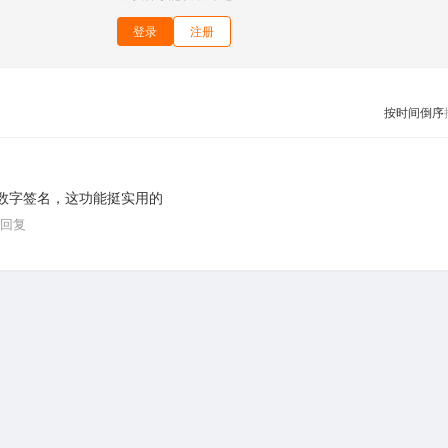
登录
注册
按时间倒序
能加数字签名，这功能挺实用的
回复
关于我们
·
申请友链
·
捐赠本站
·
网站地图
·
隐私政策
·
用户协议
·
留言板