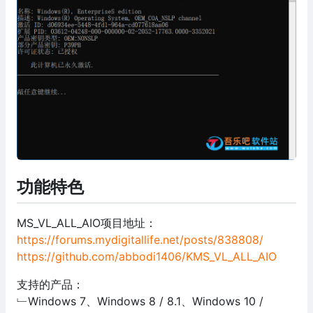
功能特色
MS_VL_ALL_AIO项目地址：
https://forums.mydigitallife.net/posts/838808/
https://github.com/abbodi1406/KMS_VL_ALL_AIO
支持的产品：
﹂Windows 7、Windows 8 / 8.1、Windows 10 /