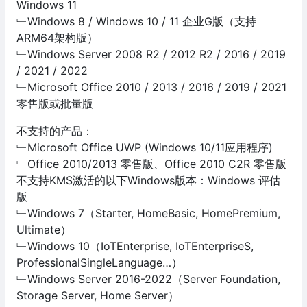
Windows 11
﹂Windows 8 / Windows 10 / 11 企业G版（支持
ARM64架构版）
﹂Windows Server 2008 R2 / 2012 R2 / 2016 / 2019
/ 2021 / 2022
﹂Microsoft Office 2010 / 2013 / 2016 / 2019 / 2021
零售版或批量版
不支持的产品：
﹂Microsoft Office UWP (Windows 10/11应用程序)
﹂Office 2010/2013 零售版、Office 2010 C2R 零售版
不支持KMS激活的以下Windows版本：Windows 评估
版
﹂Windows 7（Starter, HomeBasic, HomePremium,
Ultimate）
﹂Windows 10（IoTEnterprise, IoTEnterpriseS,
ProfessionalSingleLanguage…）
﹂Windows Server 2016-2022（Server Foundation,
Storage Server, Home Server）