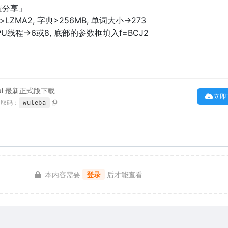
置分享」
MA2, 字典>256MB, 单词大小->273
PU线程->6或8, 底部的参数框填入f=BCJ2
Final 最新正式版下载
立即
提取码：
wuleba
本内容需要
登录
后才能查看