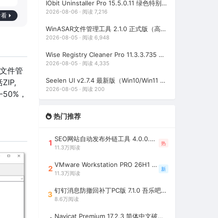
IObit Uninstaller Pro 15.5.0.11 绿色特别版（强大的软件卸载工具）
2026-08-06 · 阅读 7,216
看看
WinASAR文件管理工具 2.1.0 正式版（高仿WinRAR，最好用的Electron ASAR文件打包/解包工具、压缩/解压工具）
2026-08-05 · 阅读 6,948
Wise Registry Cleaner Pro 11.3.3.735 绿色便携版（注册表清理工具）
2026-08-05 · 阅读 4,335
缩文件管
Seelen UI v2.7.4 最新版（Win10/Win11 个性化桌面美化工具）
IP,
2026-08-05 · 阅读 200
0-50%，
热门推荐
SEO网站自动发布外链工具 4.0.0.0 吾乐吧优化版（智能代理狂刷外链）
1
热
11.3万阅读
VMware Workstation PRO 26H1 中文精简安装注册版 / 完整版（最好用的虚拟机软件）
2
新
11.3万阅读
钉钉消息防撤回补丁PC版 7.1.0 吾乐吧优化版（支持消息防撤回+钉钉多开+支持消息永不已读+去除钉钉水印）
3
8.6万阅读
Navicat Premium 17.2.3 简体中文破解版（多重数据库管理工具）