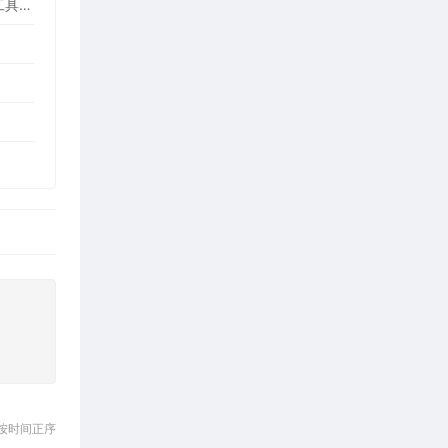
WinASAR文件管理工具 2.1.0 正式版（高仿WinRAR，最好用的Electron ASAR文件打包/解包工具、压缩/解压工具）
按时间正序