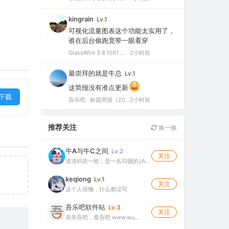
kingrain
Lv.1
可视化流量图表这个功能太实用了，
谁在后台偷跑宽带一眼看穿
GlassWire 3.8.1061 中文特别版（可视化网络监控与个人防火墙）
2小时前
最崇拜的就是牛总
Lv.1
这简报没有准点更新
下载
吾乐吧 · 标题简报（2026-08-06）
2小时前
推荐关注
换一换
牛A与牛C之间
Lv.2
关注
渣渣码农一枚，是一名闷骚的JA…
keqiong
Lv.1
关注
这个人很懒，什么都没写
吾乐吧软件站
Lv.3
关注
亲亲吾吧，爱吾吧 www.wu…