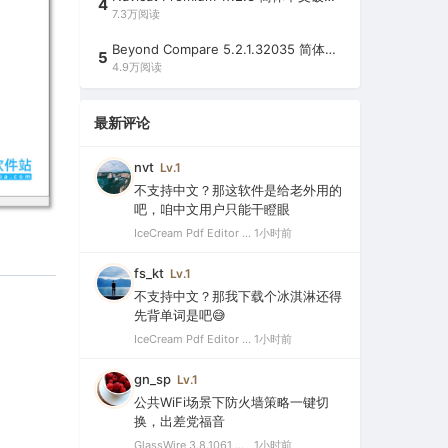
4
7.3万阅读
Beyond Compare 5.2.1.32035 简体中文注册版（超强文件/夹比较工具）
5
4.9万阅读
最新评论
nvt
Lv.1
不支持中文？那这软件是给老外用的
吧，咱中文用户只能干瞪眼
IceCream Pdf Editor Pro 3.32 破解便携版（冰淇淋PDF编辑器）
1小时前
fs_kt
Lv.1
不支持中文？那我下载个冰淇淋还得
先背单词是吧😅
IceCream Pdf Editor Pro 3.32 破解便携版（冰淇淋PDF编辑器）
1小时前
gn_sp
Lv.1
公共WiFi场景下防火墙策略一键切
换，出差党福音
GlassWire 3.8.1061 中文特别版（可视化网络监控与个人防火墙）
1小时前