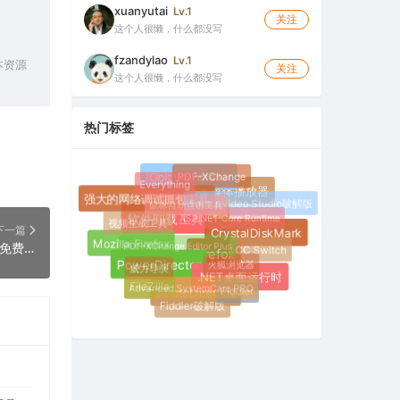
xuanyutai
Lv.1
关注
这个人很懒，什么都没写
fzandylao
Lv.1
本资源
关注
这个人很懒，什么都没写
热门标签
PDF-XChange
IObit Uninstaller
Everything
多媒体播放器
鼠标自动点击工具
强大的网络调试抓包工具
Topaz Video Studio破解版
ASP.NET Core Runtime
钉钉
视频生成工具
软件卸载工具
下一篇
CrystalDiskMark
PDF-XChange Editor Plus
Mozilla Firefox
7-Zip 26.02 Final 最新正式版（最好用且免费开源的压缩文件管理器）
CC Switch
火狐浏览器
Firefox
威力导演
PowerDirector
.NET桌面运行时
Advanced SystemCare PRO
FileZilla
Fiddler
PhotoDirector
Fiddler破解版