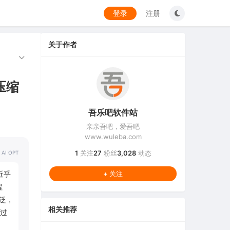
登录
注册
关于作者
的压缩
吾乐吧软件站
亲亲吾吧，爱吾吧
www.wuleba.com
1
关注
27
粉丝
3,028
动态
 AI OPT
近乎
+ 关注
程
广泛，
相关推荐
过