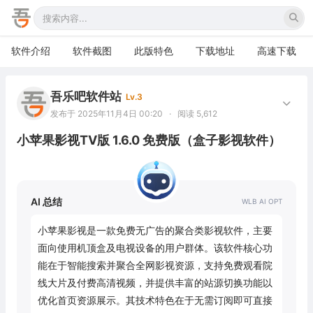
软件介绍
软件截图
此版特色
下载地址
高速下载
吾乐吧软件站
Lv.3
发布于 2025年11月4日 00:20
·
阅读 5,612
小苹果影视TV版 1.6.0 免费版（盒子影视软件）
AI 总结
小苹果影视是一款免费无广告的聚合类影视软件，主要
面向使用机顶盒及电视设备的用户群体。该软件核心功
能在于智能搜索并聚合全网影视资源，支持免费观看院
线大片及付费高清视频，并提供丰富的站源切换功能以
优化首页资源展示。其技术特色在于无需订阅即可直接