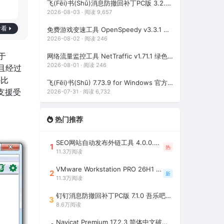
飞(Fēi)书(Shū)消息防撤回补丁PC版 3.2.2 吾乐吧优化版（支持消息防撤回+支持消息永不已读）
2026-08-03 · 阅读 9,657
看看
免费游戏变速工具 OpenSpeedy v3.3.1 中文绿色版（所有应用速度加速100倍，支持部分网盘下载加速）
2026-08-02 · 阅读 246
，于
网络流量监控工具 NetTraffic v1.71.1 绿色版（Windows 轻量实时网速监控工具）
2026-08-01 · 阅读 246
并且经过
e比
飞(Fēi)书(Shū) 7.73.9 for Windows 官方最新版（飞Ｓhū历史版本下载，协同办公平台，附送飞Ｓhū消息防撤回补丁）
的支援受
2026-07-31 · 阅读 6,732
热门推荐
SEO网站自动发布外链工具 4.0.0.0 吾乐吧优化版（智能代理狂刷外链）
1
热
11.3万阅读
VMware Workstation PRO 26H1 中文精简安装注册版 / 完整版（最好用的虚拟机软件）
2
新
11.3万阅读
钉钉消息防撤回补丁PC版 7.1.0 吾乐吧优化版（支持消息防撤回+钉钉多开+支持消息永不已读+去除钉钉水印）
3
8.6万阅读
Navicat Premium 17.2.3 简体中文破解版（多重数据库管理工具）