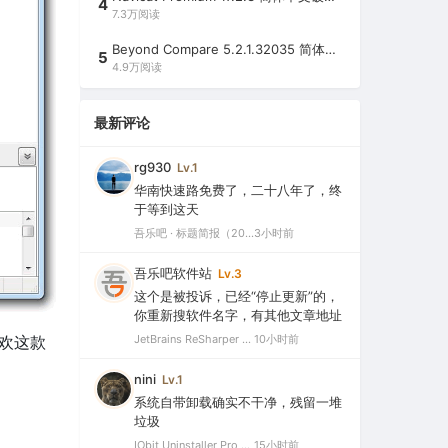
4
7.3万阅读
Beyond Compare 5.2.1.32035 简体中文注册版（超强文件/夹比较工具）
5
4.9万阅读
最新评论
rg930
Lv.1
华南快速路免费了，二十八年了，终
于等到这天
吾乐吧 · 标题简报（2026-08-06）
3小时前
吾乐吧软件站
Lv.3
这个是被投诉，已经“停止更新”的，
你重新搜软件名字，有其他文章地址
JetBrains ReSharper 2021.2.1 Ultimate 官方最新破解版+注册机（VS最好用的插件，停止更新）
10小时前
喜欢这款
nini
Lv.1
系统自带卸载确实不干净，残留一堆
垃圾
IObit Uninstaller Pro 15.5.0.11 绿色特别版（强大的软件卸载工具）
15小时前