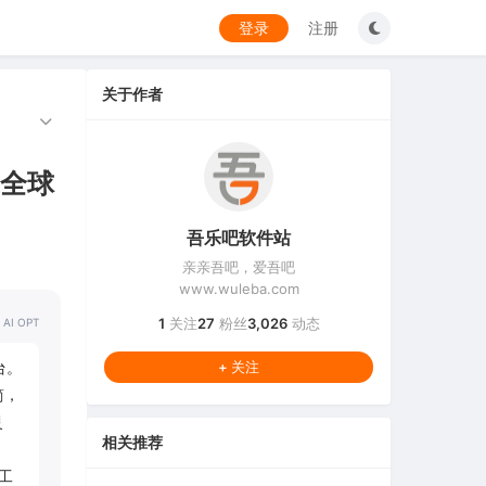
登录
注册
关于作者
（全球
吾乐吧软件站
亲亲吾吧，爱吾吧
www.wuleba.com
1
关注
27
粉丝
3,026
动态
 AI OPT
台。
+ 关注
简，
灵
相关推荐
工