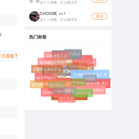
这个人很懒，什么都没写
：
CHOOSE
Lv.1
关注
这个人很懒，什么都没写
:
热门标签
威力导演
系统优化工具
3 官方原版下载
 | 
备用地址
 |
.NET Runtime
水狐浏览器
开源软件
AutoClick
Everything
邮件转换工具
正版音乐服务平台
.NET桌面运行时
Fiddler
威力导演破解版
ASAR文件压缩工具
AI漫剧
MX Player
FileZilla
强大的网络调试抓包工具
Microsoft .NET Framework 9.0
Fiddler破解版
Firefox
PDF-XChange Editor
HWiNFO32
迅雷去广告
CrystalDiskMark
硬件检测
：