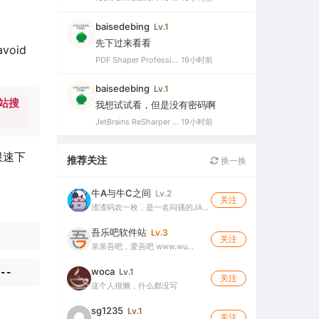
baisedebing
Lv.1
先下过来看看
avoid
PDF Shaper Professional 15.6 中文破解版（强大实用的全能PDF工具箱）
19小时前
baisedebing
Lv.1
站搜
我想试试看，但是没有密码啊
JetBrains ReSharper 2021.2.1 Ultimate 官方最新破解版+注册机（VS最好用的插件，停止更新）
19小时前
限速下
推荐关注
换一换
牛A与牛C之间
Lv.2
关注
：
渣渣码农一枚，是一名闷骚的JA…
吾乐吧软件站
Lv.3
关注
亲亲吾吧，爱吾吧 www.wu…
woca
Lv.1
--
关注
这个人很懒，什么都没写
sg1235
Lv.1
关注