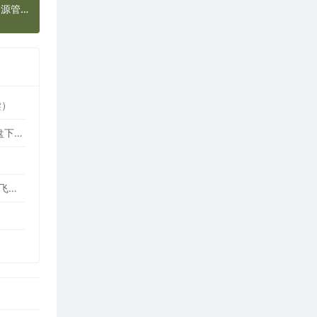
Clover 3.4.6 简体中文版（让Windows资源管理器加上多标签）
读）
免费游戏变速工具 OpenSpeedy v3.3.1 中文绿色版（所有应用速度加速100倍，支持部分网盘下载加速）
飞(Fēi)书(Shū) 7.73.9 for Windows 官方最新版（飞Ｓhū历史版本下载，协同办公平台，附送飞Ｓhū消息防撤回补丁）