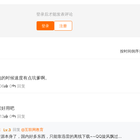
登录后才能发表评论
登录
注册
按时间倒序
包的时候速度有点坑爹啊。
06
0
回复
雷好用吧
13
0
回复
站
回复
@互联网教育
Lv.3
源本身了，国内好多东西，只能靠迅雷的离线下载~~QQ旋风飘过...